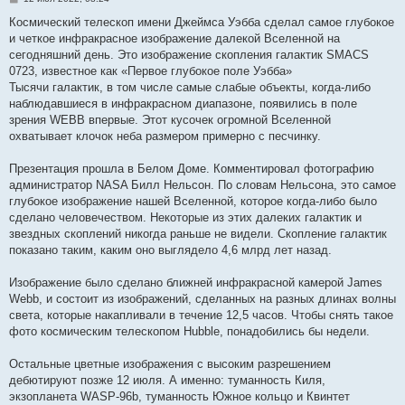
о
о
Космический телескоп имени Джеймса Уэбба сделал самое глубокое
б
и четкое инфракрасное изображение далекой Вселенной на
щ
е
сегодняшний день. Это изображение скопления галактик SMACS
н
0723, известное как «Первое глубокое поле Уэбба»
и
е
Тысячи галактик, в том числе самые слабые объекты, когда-либо
наблюдавшиеся в инфракрасном диапазоне, появились в поле
зрения WEBB впервые. Этот кусочек огромной Вселенной
охватывает клочок неба размером примерно с песчинку.
Презентация прошла в Белом Доме. Комментировал фотографию
администратор NASA Билл Нельсон. По словам Нельсона, это самое
глубокое изображение нашей Вселенной, которое когда-либо было
сделано человечеством. Некоторые из этих далеких галактик и
звездных скоплений никогда раньше не видели. Скопление галактик
показано таким, каким оно выглядело 4,6 млрд лет назад.
Изображение было сделано ближней инфракрасной камерой James
Webb, и состоит из изображений, сделанных на разных длинах волны
света, которые накапливали в течение 12,5 часов. Чтобы снять такое
фото космическим телескопом Hubble, понадобились бы недели.
Остальные цветные изображения с высоким разрешением
дебютируют позже 12 июля. А именно: туманность Киля,
экзопланета WASP-96b, туманность Южное кольцо и Квинтет