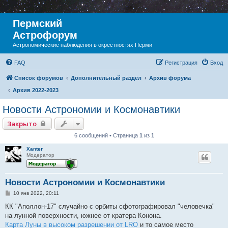
Пермский
Астрофорум
Астрономические наблюдения в окрестностях Перми
FAQ
Регистрация
Вход
Список форумов
Дополнительный раздел
Архив форума
Архив 2022-2023
Новости Астрономии и Космонавтики
Закрыто
6 сообщений • Страница
1
из
1
Xanter
Модератор
Новости Астрономии и Космонавтики
С
10 янв 2022, 20:11
о
о
КК "Аполлон-17" случайно с орбиты сфотографировал "человечка"
б
на лунной поверхности, южнее от кратера Конона.
щ
е
Карта Луны в высоком разрешении от LRO
и то самое место