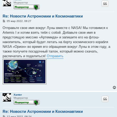
Модератор
Re: Новости Астрономии и Космонавтики
С
05 мар 2022, 08:27
о
о
Отправьте свое имя вокруг Луны вместе с NASA! Мы готовимся к
б
Artemis I и хотим взять тебя с собой. Добавьте свое имя в
щ
е
предстоящую миссию «Артемида» и запишите его на флэш-
н
накопитель, который будет летать на борту космического корабля
и
е
NASA «Орион» во время его обращения вокруг Луны в этом году, а
также получите посадочный талон, который можно скачать,
распечатать и поделиться!
Отправить
Xanter
Модератор
Re: Новости Астрономии и Космонавтики
С
12 июл 2022, 08:24