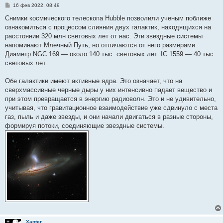
С
16 фев 2022, 08:49
о
о
Снимки космического телескопа Hubble позволили ученым поближе
б
ознакомиться с процессом слияния двух галактик, находящихся на
щ
е
расстоянии 320 млн световых лет от нас. Эти звездные системы
н
напоминают Млечный Путь, но отличаются от него размерами.
и
е
Диаметр NGC 169 — около 140 тыс. световых лет. IC 1559 — 40 тыс.
световых лет.
Обе галактики имеют активные ядра. Это означает, что на
сверхмассивные черные дыры у них интенсивно падает вещество и
при этом превращается в энергию радиоволн. Это и не удивительно,
учитывая, что гравитационное взаимодействие уже сдвинуло с места
газ, пыль и даже звезды, и они начали двигаться в разные стороны,
формируя потоки, соединяющие звездные системы.
Xanter