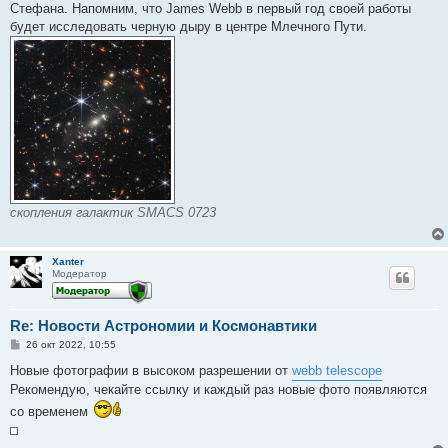
Стефана. Напомним, что James Webb в первый год своей работы
будет исследовать черную дыру в центре Млечного Пути.
скопления галактик SMACS 0723
Xanter
Модератор
Re: Новости Астрономии и Космонавтики
С
26 окт 2022, 10:55
о
о
Новые фотографии в высоком разрешении от
webb telescope
б
Рекомендую, чекайте ссылку и каждый раз новые фото появляются
щ
е
со временем
н
и
е