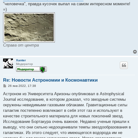
н
"человечка", правда кусочек выпал на самом интересном моменте!
и
е
=)
Справа от центра
Xanter
Модератор
Re: Новости Астрономии и Космонавтики
С
26 янв 2022, 17:38
о
о
Астроном из Университета Аризоны опубликовал в Astrophysical
б
Journal исследование, в котором доказал, что звездные системы
щ
е
окружены невидимыми газовыми облаками. Гравитационные силы
н
галактик постепенно вовлекают в себя этот газ и используют в
и
е
качестве строительного материала для новых поколений звезд.
Исследование Бортакура очень важное. Недавно ученые пришли к
выводу, что они сильно недооценивали темпы звездообразования в
галактиках. Из этого следует, что имеющегося водорода им не