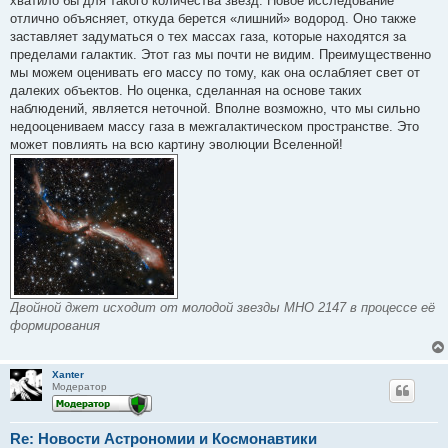
хватило бы для такого количества звезд. Новое исследование
отлично объясняет, откуда берется «лишний» водород. Оно также
заставляет задуматься о тех массах газа, которые находятся за
пределами галактик. Этот газ мы почти не видим. Преимущественно
мы можем оценивать его массу по тому, как она ослабляет свет от
далеких объектов. Но оценка, сделанная на основе таких
наблюдений, является неточной. Вполне возможно, что мы сильно
недооцениваем массу газа в межгалактическом пространстве. Это
может повлиять на всю картину эволюции Вселенной!
Двойной джет исходит от молодой звезды MHO 2147 в процессе её
формирования
Xanter
Модератор
Re: Новости Астрономии и Космонавтики