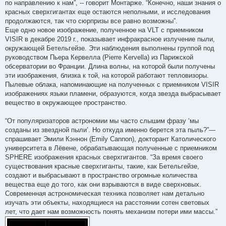
по направлению к нам”, -- говорит Монтарже. “Конечно, наши знания о
красных сверхгигантах еще остаются неполными, и исследования
продолжаются, так что сюрпризы все равно возможны”.
Еще одно новое изображение, полученное на VLT с приемником
VISIR в декабре 2019 г., показывает инфракрасное излучение пыли,
окружающей Бетельгейзе. Эти наблюдения выполнены группой под
руководством Пьера Кервелла (Pierre Kervella) из Парижской
обсерватории во Франции. Длина волны, на которой были получены
эти изображения, близка к той, на которой работают тепловизоры.
Пылевые облака, напоминающие на полученных с приемником VISIR
изображениях языки пламени, образуются, когда звезда выбрасывает
вещество в окружающее пространство.
“От популяризаторов астрономии мы часто слышим фразу ‘мы
созданы из звездной пыли’. Но откуда именно берется эта пыль?”—
спрашивает Эмили Кэннон (Emily Cannon), докторант Католического
университета в Лёвене, обрабатывающая полученные с приемником
SPHERE изображения красных сверхгигантов. “За время своего
существования красные сверхгиганты, такие, как Бетельгейзе,
создают и выбрасывают в пространство огромные количества
вещества еще до того, как они взрываются в виде сверхновых.
Современная астрономическая техника позволяет нам детально
изучать эти объекты, находящиеся на расстоянии сотен световых
лет, что дает нам возможность понять механизм потери ими массы.”