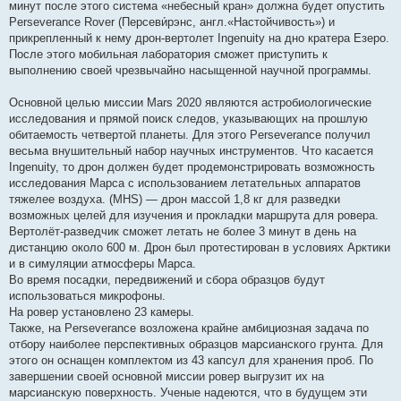
минут после этого система «небесный кран» должна будет опустить
Perseverance Rover (Персеви́рэнс, англ.«Настойчивость») и
прикрепленный к нему дрон-вертолет Ingenuity на дно кратера Езеро.
После этого мобильная лаборатория сможет приступить к
выполнению своей чрезвычайно насыщенной научной программы.
Основной целью миссии Mars 2020 являются астробиологические
исследования и прямой поиск следов, указывающих на прошлую
обитаемость четвертой планеты. Для этого Perseverance получил
весьма внушительный набор научных инструментов. Что касается
Ingenuity, то дрон должен будет продемонстрировать возможность
исследования Марса с использованием летательных аппаратов
тяжелее воздуха. (MHS) — дрон массой 1,8 кг для разведки
возможных целей для изучения и прокладки маршрута для ровера.
Вертолёт-разведчик сможет летать не более 3 минут в день на
дистанцию около 600 м. Дрон был протестирован в условиях Арктики
и в симуляции атмосферы Марса.
Во время посадки, передвижений и сбора образцов будут
использоваться микрофоны.
На ровер установлено 23 камеры.
Также, на Perseverance возложена крайне амбициозная задача по
отбору наиболее перспективных образцов марсианского грунта. Для
этого он оснащен комплектом из 43 капсул для хранения проб. По
завершении своей основной миссии ровер выгрузит их на
марсианскую поверхность. Ученые надеются, что в будущем эти