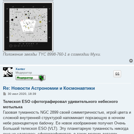
Положение звезды TYC 8998-760-1 в созвездии Мухи.
Xanter
Модератор
Re: Новости Астрономии и Космонавтики
С
30 июл 2020, 18:39
о
о
Телескоп ESO сфотографировал удивительного небесного
б
мотылька
щ
е
Газовая туманность NGC 2899 своей симметричностью, игрой цвета и
н
сложной внутренней структурой напоминает порхающую в ночном
и
е
небе разноцветную бабочку. Ее новое изображение получил Очень
Большой телескоп ESO (VLT). Эту планетарную туманность никогда
еще не удавалось сфотографировать в таких мелких деталях –