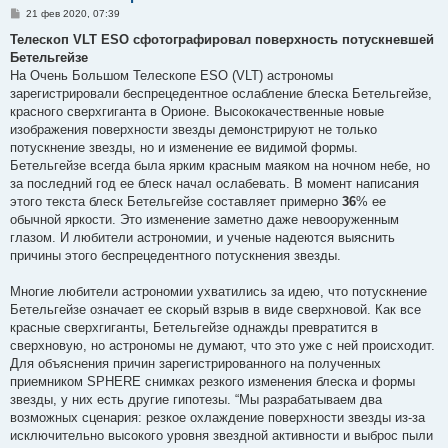
С
21 фев 2020, 07:39
о
о
Телескоп VLT ESO сфотографировал поверхность потускневшей
б
Бетельгейзе
щ
е
На Очень Большом Телескопе ESO (VLT) астрономы
н
зарегистрировали беспрецедентное ослабление блеска Бетельгейзе,
и
е
красного сверхгиганта в Орионе. Высококачественные новые
изображения поверхности звезды демонстрируют не только
потускнение звезды, но и изменение ее видимой формы.
Бетельгейзе всегда была ярким красным маяком на ночном небе, но
за последний год ее блеск начал ослабевать. В момент написания
этого текста блеск Бетельгейзе составляет примерно
36
% ее
обычной яркости. Это изменение заметно даже невооруженным
глазом. И любители астрономии, и ученые надеются выяснить
причины этого беспрецедентного потускнения звезды.
Многие любители астрономии ухватились за идею, что потускнение
Бетельгейзе означает ее скорый взрыв в виде сверхновой. Как все
красные сверхгиганты, Бетельгейзе однажды превратится в
сверхновую, но астрономы не думают, что это уже с ней происходит.
Для объяснения причин зарегистрированного на полученных
приемником SPHERE снимках резкого изменения блеска и формы
звезды, у них есть другие гипотезы. “Мы разрабатываем два
возможных сценария: резкое охлаждение поверхности звезды из-за
исключительно высокого уровня звездной активности и выброс пыли