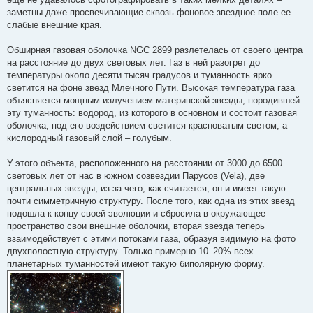
заметны даже просвечивающие сквозь фоновое звездное поле ее
слабые внешние края.
Обширная газовая оболочка NGC 2899 разлетелась от своего центра
на расстояние до двух световых лет. Газ в ней разогрет до
температуры около десяти тысяч градусов и туманность ярко
светится на фоне звезд Млечного Пути. Высокая температура газа
объясняется мощным излучением материнской звезды, породившей
эту туманность: водород, из которого в основном и состоит газовая
оболочка, под его воздействием светится красноватым светом, а
кислородный газовый слой – голубым.
У этого объекта, расположенного на расстоянии от 3000 до 6500
световых лет от нас в южном созвездии Парусов (Vela), две
центральных звезды, из-за чего, как считается, он и имеет такую
почти симметричную структуру. После того, как одна из этих звезд
подошла к концу своей эволюции и сбросила в окружающее
пространство свои внешние оболочки, вторая звезда теперь
взаимодействует с этими потоками газа, образуя видимую на фото
двухполостную структуру. Только примерно 10–20% всех
планетарных туманностей имеют такую биполярную форму.