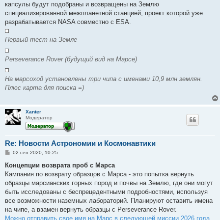
капсулы будут подобраны и возвращены на Землю
специализированной межпланетной станцией, проект которой уже
разрабатывается NASA совместно с ESA.
Первый тест на Земле
Perseverance Rover (будущий вид на Марсе)
На марсоход установлены три чипа с именами 10,9 млн землян.
Плюс карта для поиска =)
Xanter
Модератор
Re: Новости Астрономии и Космонавтики
С
02 сен 2020, 10:25
о
о
Концепции возврата проб с Марса
б
Кампания по возврату образцов с Марса - это попытка вернуть
щ
е
образцы марсианских горных пород и почвы на Землю, где они могут
н
быть исследованы с беспрецедентными подробностями, используя
и
е
все возможности наземных лабораторий. Планируют оставить имена
на чипе, а взамен вернуть образцы с Perseverance Rover.
Можно отправить свое имя на Марс в следующей миссии 2026 года