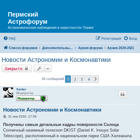
Пермский
Астрофорум
Астрономические наблюдения в окрестностях Перми
FAQ
Регистрация
Вход
Список форумов
Дополнительный раздел
Архив форума
Архив 2020-2021
Новости Астрономии и Космонавтики
Закрыто
1
2
3
4
След.
36 сообщений
Xanter
Модератор
Новости Астрономии и Космонавтики
С
31 янв 2020, 17:59
о
о
Получены самые детальные кадры поверхности Солнца
б
Солнечный наземный телескоп DKIST (Daniel K. Inouye Solar
щ
е
Telescope), расположенный в национальном парке США Халеакала
н