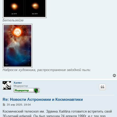
Бетельгейзе
Набросок художника, распространение звёздной пыли.
Xanter
Модератор
Re: Новости Астрономии и Космонавтики
С
20 апр 2020, 19:04
о
о
Космический телескоп им. Эдвина Хаббла готовится встретить свой
б
30-летний юбилей. Он был запущен 24 апреля 1990г. и с тех пор
щ