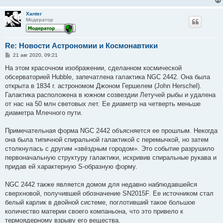
Xanter
Модератор
Re: Новости Астрономии и Космонавтики
С
21 авг 2020, 09:21
о
о
На этом красочном изображении, сделанном космической
б
обсерваторией Hubble, запечатлена галактика NGC 2442. Она была
щ
е
открыта в 1834 г. астрономом Джоном Гершелем (John Herschel).
н
Галактика расположена в южном созвездии Летучей рыбы и удалена
и
е
от нас на 50 млн световых лет. Ее диаметр на четверть меньше
диаметра Млечного пути.
Примечательная форма NGC 2442 объясняется ее прошлым. Некогда
она была типичной спиральной галактикой с перемычкой, но затем
столкнулась с другим «звёздным городом». Это событие разрушило
первоначальную структуру галактики, искривив спиральные рукава и
придав ей характерную S-образную форму.
NGC 2442 также является домом для недавно наблюдавшейся
сверхновой, получившей обозначение SN2015F. Ее источником стал
белый карлик в двойной системе, поглотивший такое большое
количество материи своего компаньона, что это привело к
термоядерному взрыву его вещества.