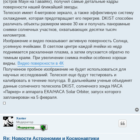
(остров Мауи на Гавайях), получил самые детальные кадры
и
е
поверхности нашей ближайшей звезды.
Телескоп имеет 4-метровое зеркало, а также эффективную систему
охлаждения, которая предотвращает его перегрев. DKIST способен
различать объекты размером менее 30 км и получать панорамные
снимки солнечных участков, охватывающих десятки тысяч
километров.
Изображение и видео показывают активную поверхность Солнца,
усеянную ячейками. В светлом центре каждой ячейки из недр
поднимается раскаленная плазма, а затем опускается обратно по
темным краям. При увеличении снимка ячейки особенно хороши
видны.
Видео поверхности в 4К
Полученное пробное изображение не будет использоваться для
научных исследований. Телескоп еще будут тестировать и
калибровать в течение полугода. В дальнейшем ученые объединят
данные солнечного телескопа DKIST, солнечного зонда НАСА
«Паркер» и аппарата ЕКА/НАСА Solar Orbiter, запуск которого
запланирован на 5 февраля.
Xanter
Модератор
Re: Новости Астрономии и Космонавтики