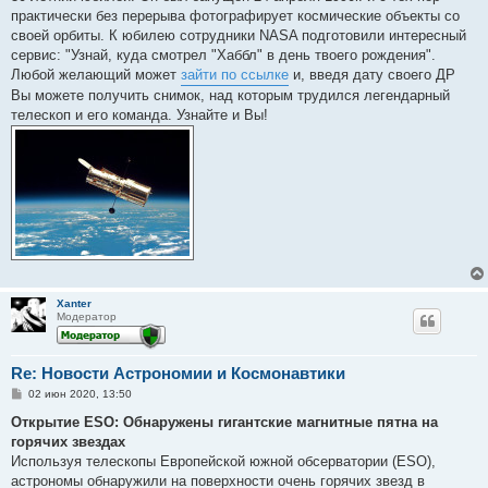
е
практически без перерыва фотографирует космические объекты со
н
своей орбиты. К юбилею сотрудники NASA подготовили интересный
и
е
сервис: "Узнай, куда смотрел "Хаббл" в день твоего рождения".
Любой желающий может
зайти по ссылке
и, введя дату своего ДР
Вы можете получить снимок, над которым трудился легендарный
телескоп и его команда. Узнайте и Вы!
Xanter
Модератор
Re: Новости Астрономии и Космонавтики
С
02 июн 2020, 13:50
о
о
Открытие ESO: Обнаружены гигантские магнитные пятна на
б
горячих звездах
щ
е
Используя телескопы Европейской южной обсерватории (ESO),
н
астрономы обнаружили на поверхности очень горячих звезд в
и