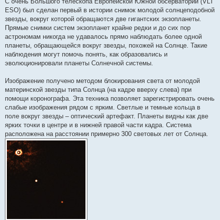
С очень Большого телескопа Европейской Южной обсерватории (VLT
щ
е
ESO) был сделан первый в истории снимок молодой солнцеподобной
н
звезды, вокруг которой обращаются две гигантских экзопланеты.
и
е
Прямые снимки систем экзопланет крайне редки и до сих пор
астрономам никогда не удавалось прямо наблюдать более одной
планеты, обращающейся вокруг звезды, похожей на Солнце. Такие
наблюдения могут помочь понять, как образовались и
эволюционировали планеты Солнечной системы.
Изображение получено методом блокирования света от молодой
материнской звезды типа Солнца (на кадре вверху слева) при
помощи коронографа. Эта техника позволяет зарегистрировать очень
слабые изображения рядом с ярким. Светлые и темные кольца в
поле вокруг звезды – оптический артефакт. Планеты видны как две
ярких точки в центре и в нижней правой части кадра. Система
расположена на расстоянии примерно 300 световых лет от Солнца.