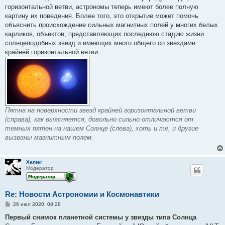
горизонтальной ветви, астрономы теперь имеют более полную
картину их поведения. Более того, это открытие может помочь
объяснить происхождение сильных магнитных полей у многих белых
карликов, объектов, представляющих последнюю стадию жизни
солнцеподобных звезд и имеющих много общего со звездами
крайней горизонтальной ветви.
Пятна на поверхности звезд крайней горизонтальной ветви
(справа), как выясняется, довольно сильно отличаются от
темных пятен на нашем Солнце (слева), хоть и те, и другие
вызваны магнитным полем.
Xanter
Модератор
Re: Новости Астрономии и Космонавтики
С
26 июл 2020, 08:28
о
о
Первый снимок планетной системы у звезды типа Солнца
б