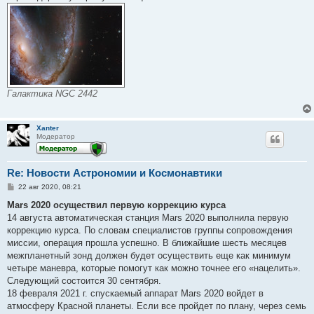
Галактика NGC 2442
Xanter
Модератор
Re: Новости Астрономии и Космонавтики
С
22 авг 2020, 08:21
о
о
Mars 2020 осуществил первую коррекцию курса
б
14 августа автоматическая станция Mars 2020 выполнила первую
щ
е
коррекцию курса. По словам специалистов группы сопровождения
н
миссии, операция прошла успешно. В ближайшие шесть месяцев
и
е
межпланетный зонд должен будет осуществить еще как минимум
четыре маневра, которые помогут как можно точнее его «нацелить».
Следующий состоится 30 сентября.
18 февраля 2021 г. спускаемый аппарат Mars 2020 войдет в
атмосферу Красной планеты. Если все пройдет по плану, через семь