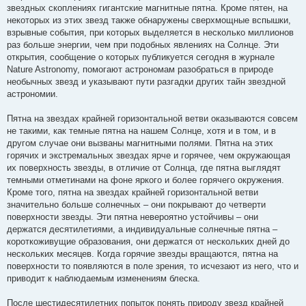
е
звездных скоплениях гигантские магнитные пятна. Кроме пятен, на
некоторых из этих звезд также обнаружены сверхмощные вспышки,
взрывные события, при которых выделяется в несколько миллионов
раз больше энергии, чем при подобных явлениях на Солнце. Эти
открытия, сообщение о которых публикуется сегодня в журнале
Nature Astronomy, помогают астрономам разобраться в природе
необычных звезд и указывают пути разгадки других тайн звездной
астрономии.
Пятна на звездах крайней горизонтальной ветви оказываются совсем
не такими, как темные пятна на нашем Солнце, хотя и в том, и в
другом случае они вызваны магнитными полями. Пятна на этих
горячих и экстремальных звездах ярче и горячее, чем окружающая
их поверхность звезды, в отличие от Солнца, где пятна выглядят
темными отметинами на фоне яркого и более горячего окружения.
Кроме того, пятна на звездах крайней горизонтальной ветви
значительно больше солнечных – они покрывают до четверти
поверхности звезды. Эти пятна невероятно устойчивы – они
держатся десятилетиями, а индивидуальные солнечные пятна –
короткоживущие образования, они держатся от нескольких дней до
нескольких месяцев. Когда горячие звезды вращаются, пятна на
поверхности то появляются в поле зрения, то исчезают из него, что и
приводит к наблюдаемым изменениям блеска.
После шестидесятилетних попыток понять природу звезд крайней