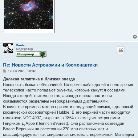
Xanter
Модератор
Re: Новости Астрономии и Космонавтики
С
19 авг 2020, 20:32
о
о
Далекая галактика и близкая звезда
б
Внешность бывает обманчивой. Во время наблюдений в поле зрения
щ
е
телескопов часто попадают объекты, которые кажутся соседями.
н
Иногда это действительно так, а иногда в реальности они
и
е
оказываются разделены невообразимыми дистанциями.
В качестве примера можно привести следующий снимок, сделанный
космической обсерваторией Hubble. В его верхней части находится
галактика NGC 4907, открытая в 1864 г. немецким астрономом
Генрихом Д’Арре (Heinrich d’Arrest). Она расположена созвездии
Волос Вероники на расстоянии 270 млн световых лет и
классифицируется как спиральная система с перемычкой. Мы видим