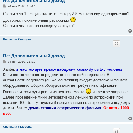
Re: Дополнительный доход
С
24 ноя 2016, 20:47
о
о
Сколько за 1 лекцию платите лектору? И монтажнику одновременно?
б
Достойно, понятие очень растяжимо
щ
е
Сколько человек на выезде участвуют?
н
и
е
Светлана Лысцова
Re: Дополнительный доход
С
24 ноя 2016, 21:51
о
о
Xanter,
в настоящее время набираем команду из 2-3 человек
.
б
Количество человек определится после собеседования. В
щ
е
обязанности ведущего (он же монтажник) входит доставка и монтаж
н
оборудования. Cборка оборудования не требует квалификации.
и
е
Главное, чтобы руки росли из нужного места
и крепкое здоровье.
Далее проведение мини интерактивной лекции по астрономии при
помощи ПО. Вот тут нужны базовые знания по астрономии и подход к
детям. Затем
демонстрация сферического фильма
.
Оплата - 1000
руб.
Светлана Лысцова