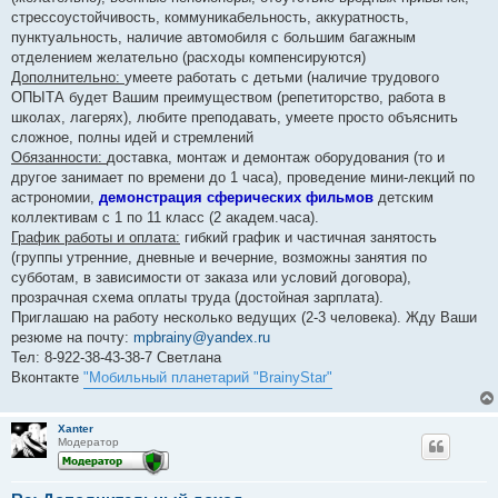
стрессоустойчивость, коммуникабельность, аккуратность,
пунктуальность, наличие автомобиля с большим багажным
отделением желательно (расходы компенсируются)
Дополнительно:
умеете работать с детьми (наличие трудового
ОПЫТА будет Вашим преимуществом (репетиторство, работа в
школах, лагерях), любите преподавать, умеете просто объяснить
сложное, полны идей и стремлений
Обязанности:
доставка, монтаж и демонтаж оборудования (то и
другое занимает по времени до 1 часа), проведение мини-лекций по
астрономии,
демонстрация сферических фильмов
детским
коллективам с 1 по 11 класс (2 академ.часа).
График работы и оплата:
гибкий график и частичная занятость
(группы утренние, дневные и вечерние, возможны занятия по
субботам, в зависимости от заказа или условий договора),
прозрачная схема оплаты труда (достойная зарплата).
Приглашаю на работу несколько ведущих (2-3 человека). Жду Ваши
резюме на почту:
mpbrainy@yandex.ru
Тел: 8-922-38-43-38-7 Светлана
Вконтакте
"Мобильный планетарий "BrainyStar"
Xanter
Модератор