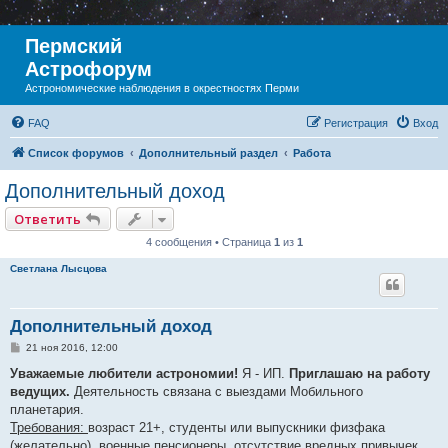
Пермский
Астрофорум
Астрономические наблюдения в окрестностях Перми
FAQ
Регистрация
Вход
Список форумов
Дополнительный раздел
Работа
Дополнительный доход
Ответить
4 сообщения • Страница
1
из
1
Светлана Лысцова
Дополнительный доход
С
21 ноя 2016, 12:00
о
о
Уважаемые любители астрономии!
Я - ИП.
Приглашаю на работу
б
ведущих.
Деятельность связана с выездами Мобильного
щ
е
планетария.
н
Требования:
возраст 21+, студенты или выпускники физфака
и
е
(желательно), военные пенсионеры, отсутствие вредных привычек,