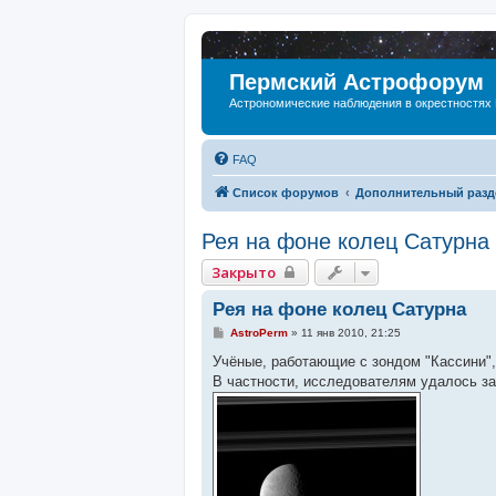
Пермский Астрофорум
Астрономические наблюдения в окрестностях
FAQ
Список форумов
Дополнительный разд
Рея на фоне колец Сатурна
Закрыто
Рея на фоне колец Сатурна
С
AstroPerm
»
11 янв 2010, 21:25
о
о
Учёные, работающие с зондом "Кассини",
б
В частности, исследователям удалось за
щ
е
н
и
е