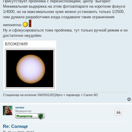
е
Присутствует проблема с переэкспозицией, центр "выгорел".
н
Минимальная выдержка на этом фотоаппарате на коротком фокусе
и
е
1/4000, но на максимальном зуме можно установить только 1/2500,
чем думали разработчики когда создавали такие ограничения
непонятно
Ну и сфокусироваться тоже проблема, тут только ручной режим и он
достаточно неудобен.
ВЛОЖЕНИЯ
Стационар на колонне SW25012EQ6pro + паракорр + Canon 6D
senao
Модератор
Re: Солнце
С