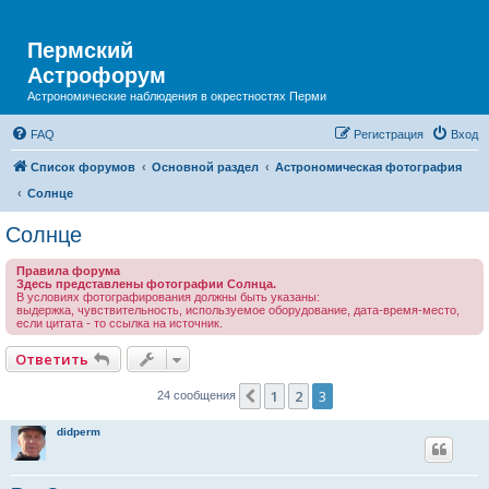
Пермский
Астрофорум
Астрономические наблюдения в окрестностях Перми
FAQ
Регистрация
Вход
Список форумов
Основной раздел
Астрономическая фотография
Солнце
Солнце
Правила форума
Здесь представлены фотографии Солнца.
В условиях фотографирования должны быть указаны:
выдержка, чувствительность, используемое оборудование, дата-время-место,
если цитата - то ссылка на источник.
Ответить
1
2
3
Пред.
24 сообщения
didperm