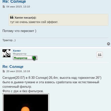
Re: Солнце
С
04 июн 2015, 13:10
о
о
б
Xanter писал(а):
щ
е
тут не очень заметен сей эффект.
н
и
е
Потому что пересвет )
Трактор...)
Xanter
Модератор
Re: Солнце
С
20 июл 2016, 10:18
о
о
Сегодня(20.07) в 8:30 Солнце(-26,4m; высота над горизонтом 26°)
б
было в дымке-тумане и эта взвесь сработала как естественный
щ
е
солнечный фильтр.
н
Фото с рук и без фильтров.
и
е