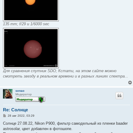
135 mm; f/29 и 1/6000 sec
Для сравнения спутник SDO; Кстати, на этом сайте можно
смотреть звезду в реальном времени и в разных линиях спектра...
senao
Модератор
Re: Солнце
С
28 авг 2022, 03:29
о
о
Солнце 27.08.22, Nikon P900, фильтр самодельный из пленки baader
б
astrosolar, цвет добавлен в фотошопе.
щ