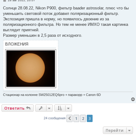
28 авг 2022, 20:07
о
о
Солнце 28.08.22, Nikon P900, фильтр baader astrosolar, плюс что бы
б
уменьшить световой поток добавил поляризационный фильтр.
щ
е
Экспозиция пришла в норму, но появилось двоение из за
н
поляризационного фильтра. Но тем не менее ИМХО такая картинка
и
е
выглядит приятней.
Размер уменьшен в 2,5 раза от исходного.
ВЛОЖЕНИЯ
Стационар на колонне SW25012EQ6pro + паракорр + Canon 6D
Ответить
1
2
3
Пред.
24 сообщения
Перейти