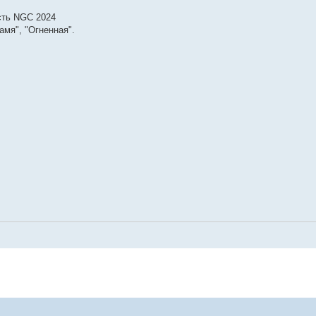
сть NGC 2024
амя", "Огненная".