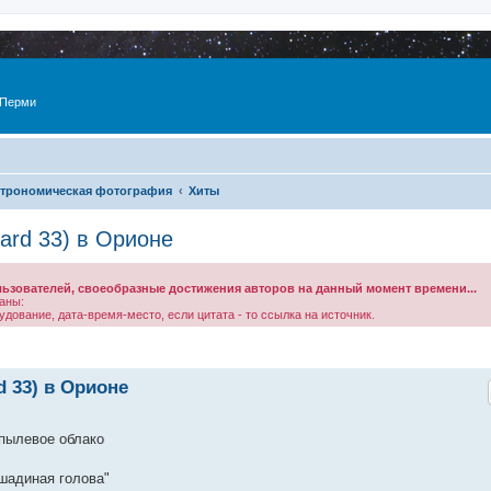
 Перми
трономическая фотография
Хиты
ard 33) в Орионе
зователей, своеобразные достижения авторов на данный момент времени...
аны:
дование, дата-время-место, если цитата - то ссылка на источник.
d 33) в Орионе
-пылевое облако
ошадиная голова"