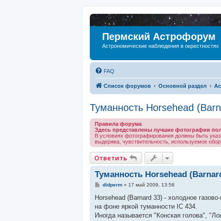
Пермский Астрофорум
Астрономические наблюдения в окрестностях
FAQ
Список форумов
Основной раздел
Ас
Туманность Horsehead (Barn
Правила форума
Здесь представлены лучшие фотографии поль
В условиях фотографирования должны быть указ
выдержка, чувствительность, используемое обору
Ответить
Туманность Horsehead (Barnar
С
didperm
»
17 май 2009, 13:56
о
о
Horsehead (Barnard 33) - холодное газово
б
на фоне яркой туманности IC 434.
щ
е
Иногда называется "Конская голова", "Л
н