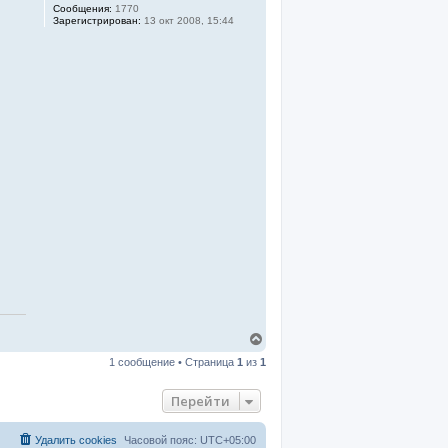
Сообщения:
1770
Зарегистрирован:
13 окт 2008, 15:44
В
е
1 сообщение • Страница
1
из
1
р
н
у
Перейти
т
ь
с
Удалить cookies
Часовой пояс:
UTC+05:00