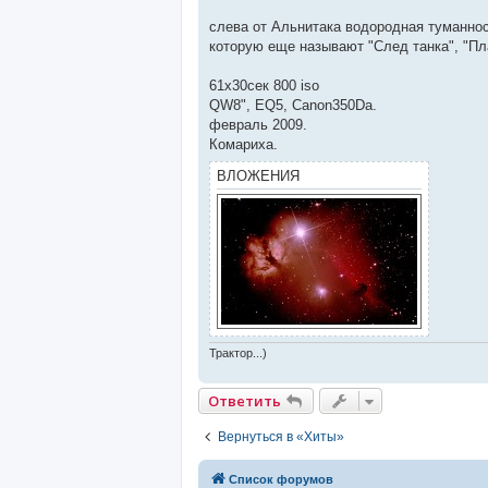
и
е
слева от Альнитака водородная туманно
которую еще называют "След танка", "Пл
61х30сек 800 iso
QW8", EQ5, Canon350Da.
февраль 2009.
Комариха.
ВЛОЖЕНИЯ
Трактор...)
Ответить
Вернуться в «Хиты»
Список форумов