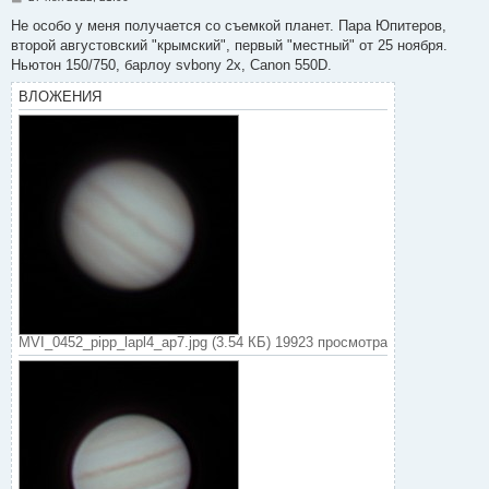
о
о
Не особо у меня получается со съемкой планет. Пара Юпитеров,
б
второй августовский "крымский", первый "местный" от 25 ноября.
щ
е
Ньютон 150/750, барлоу svbony 2x, Сanon 550D.
н
и
ВЛОЖЕНИЯ
е
MVI_0452_pipp_lapl4_ap7.jpg (3.54 КБ) 19923 просмотра