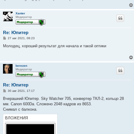
Xanter
Модератор
Re: Юпитер
С
27 авг 2021, 08:23
о
о
Молодец, хороший результат для начала и такой оптики
б
щ
е
н
и
berezen
е
Модератор
Re: Юпитер
С
30 авг 2021, 17:17
о
о
Вчерашний Юпитер. Sky Watcher 705, конвертер ТКЛ-2, кольцо 28
б
мм. Canon 600Da. Сложено 2048 кадров из 8653.
щ
е
Снимал с балкона.
н
и
ВЛОЖЕНИЯ
е