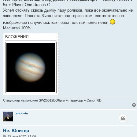
б
5х + Player One Uranus-С.
щ
е
Успел отснять сквозь дымку пару роликов, пока все окончательно не
н
заволокло. Планета была низко над горизонтом, соответственно
и
е
изображение получилось как через толстый полиэтилен
Масштаб 100%.
ВЛОЖЕНИЯ
Стационар на колонне SW25012EQ6pro + паракорр + Canon 6D
andovin
Re: Юпитер
С
27 ноя 2022, 21:06