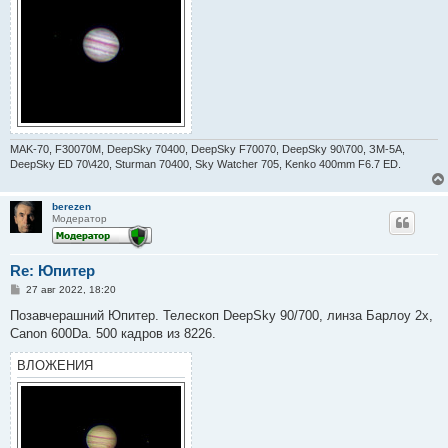
MAK-70, F30070M, DeepSky 70400, DeepSky F70070, DeepSky 90\700, ЗМ-5А,
DeepSky ED 70\420, Sturman 70400, Sky Watcher 705, Kenko 400mm F6.7 ED.
berezen
Модератор
Re: Юпитер
С
27 авг 2022, 18:20
о
о
Позавчерашний Юпитер. Телескоп DeepSky 90/700, линза Барлоу 2х,
б
Canon 600Da. 500 кадров из 8226.
щ
е
н
ВЛОЖЕНИЯ
и
е