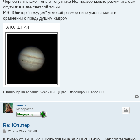
Черное пятнышко, тень от спутника Ио, правее можно различить сам
спутник в виде светлой точки.
P.S. Юпитер "похудел" угловой размер явно уменьшился в
сравнении с предыдущим кадром.
ВЛОЖЕНИЯ
Стационар на колонне SW25012EQ6pro + паракорр + Canon 6D
senao
Модератор
Re: Юпитер
С
21 ноя 2022, 20:48
о
о
Юпитер от 19.10.22. Оборудование W25012EQ6pro + барлоу телевью