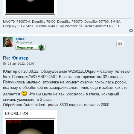
MAK-70, F30070M, DeepSky 70400, DeepSky F70070, DeepSky 90\700, ЗМ-5А,
DeepSky ED 70\420, Sturman 70400, Sky Watcher 705, Kenko 400mm F6.7 ED.
senao
Модератор
Re: Юпитер
С
28 авг 2022, 06:07
о
о
Юпитер от 28.08.22. Оборудование W25012EQ6pro + барлоу телевью
б
5х + Camera=ZWO ASI224MC. Высота над горизонтом 32 градуса.
щ
е
Получилось мыльно, вторичка на момент съемки покрылась росой,
н
поэтому с обработкой не заморачивался, плюс еще и забыл как это
и
е
делается
Что бы мыло не так бросалось в глаза, исходный
снимок уменьшил в 2 раза.
Обработка Autostakkert, ролик 8600 кадров, сложено 2000.
ВЛОЖЕНИЯ