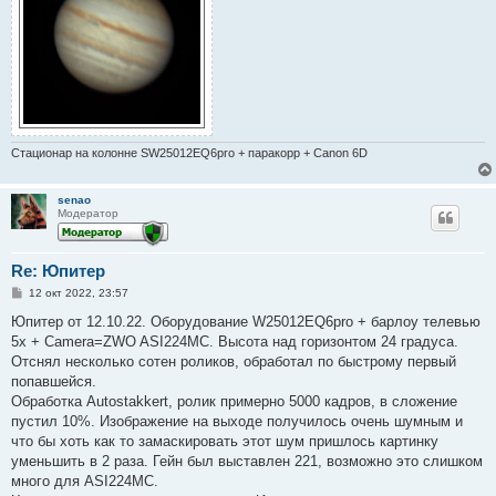
Стационар на колонне SW25012EQ6pro + паракорр + Canon 6D
senao
Модератор
Re: Юпитер
С
12 окт 2022, 23:57
о
о
Юпитер от 12.10.22. Оборудование W25012EQ6pro + барлоу телевью
б
5х + Camera=ZWO ASI224MC. Высота над горизонтом 24 градуса.
щ
е
Отснял несколько сотен роликов, обработал по быстрому первый
н
попавшейся.
и
е
Обработка Autostakkert, ролик примерно 5000 кадров, в сложение
пустил 10%. Изображение на выходе получилось очень шумным и
что бы хоть как то замаскировать этот шум пришлось картинку
уменьшить в 2 раза. Гейн был выставлен 221, возможно это слишком
много для ASI224MC.