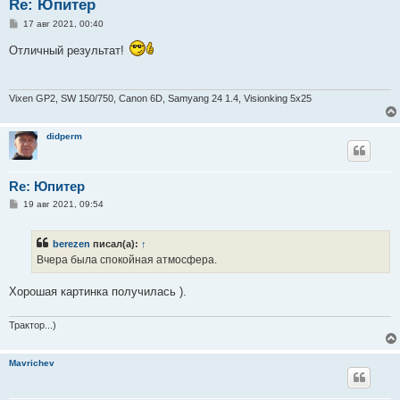
Re: Юпитер
С
17 авг 2021, 00:40
о
о
Отличный результат!
б
щ
е
н
и
Vixen GP2, SW 150/750, Canon 6D, Samyang 24 1.4, Visionking 5х25
е
didperm
Re: Юпитер
С
19 авг 2021, 09:54
о
о
б
berezen
писал(а):
↑
щ
е
Вчера была спокойная атмосфера.
н
и
е
Хорошая картинка получилась ).
Трактор...)
Mavrichev