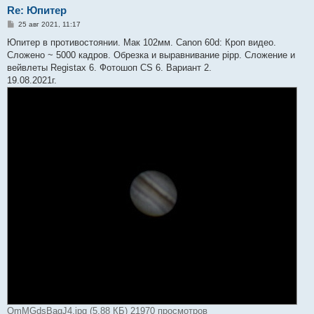
Re: Юпитер
С
25 авг 2021, 11:17
о
о
Юпитер в противостоянии. Мак 102мм. Canon 60d: Кроп видео.
б
Cложено ~ 5000 кадров. Обрезка и выравнивание pipp. Сложение и
щ
е
вейвлеты Registax 6. Фотошоп CS 6. Вариант 2.
н
19.08.2021г.
и
е
QmMGdsBagJ4.jpg (5.88 КБ) 21970 просмотров