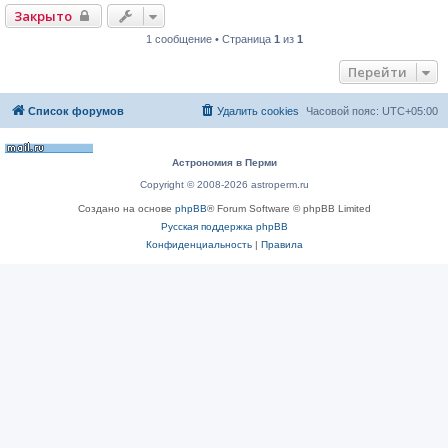
е
Закрыто
1 сообщение • Страница
1
из
1
Перейти
Список форумов
Удалить cookies
Часовой пояс:
UTC+05:00
Астрономия в Перми
Copyright © 2008-2026 astroperm.ru
Создано на основе
phpBB
® Forum Software © phpBB Limited
Русская поддержка phpBB
Конфиденциальность
|
Правила