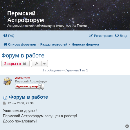
Пермский
Астрофорум
Астрономические наблюдения в окрестностях Перми
FAQ
Регистрация
Вход
Список форумов
Раздел новостей
Новости форума
Форум в работе
Закрыто
1 сообщение • Страница
1
из
1
AstroPerm
Пермский Астрофорум
Форум в работе
С
12 окт 2008, 22:30
о
о
Уважаемые друзья!
б
Пермский Астрофорум запущен в работу!
щ
е
Добро пожаловать!
н
и