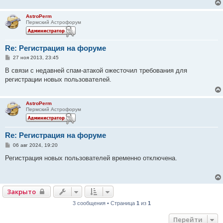
е
AstroPerm
Пермский Астрофорум
Re: Регистрация на форуме
С
27 ноя 2013, 23:45
о
о
В связи с недавней спам-атакой ожесточил требования для
б
регистрации новых пользователей.
щ
е
н
и
AstroPerm
е
Пермский Астрофорум
Re: Регистрация на форуме
С
06 авг 2024, 19:20
о
о
Регистрация новых пользователей временно отключена.
б
щ
е
н
и
Закрыто
е
3 сообщения • Страница
1
из
1
Перейти