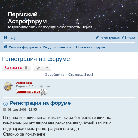
Пермский
Астрофорум
Астрономические наблюдения в окрестностях Перми
FAQ
Регистрация
Вход
Список форумов
Раздел новостей
Новости форума
Регистрация на форуме
Закрыто
3 сообщения • Страница
1
из
1
AstroPerm
Пермский Астрофорум
Регистрация на форуме
С
03 фев 2009, 12:55
о
о
В целях исключения автоматической бот-регистрации, на
б
конференции активирована регистрация учётной записи с
щ
е
подтверждением регистрационного кода.
н
Спасибо за понимание.
и