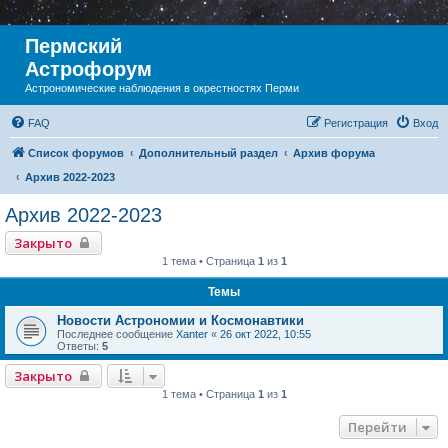
Пермский
Астрофорум
Астрономические наблюдения в окрестностях Перми
FAQ
Регистрация
Вход
Список форумов
Дополнительный раздел
Архив форума
Архив 2022-2023
Архив 2022-2023
Закрыто
1 тема • Страница
1
из
1
Темы
Новости Астрономии и Космонавтики
Последнее сообщение
Xanter
«
26 окт 2022, 10:55
Ответы:
5
Закрыто
1 тема • Страница
1
из
1
Перейти