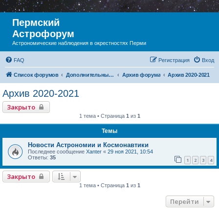
Пермский
Астрофорум
Астрономические наблюдения в окрестностях Перми
FAQ
Регистрация
Вход
Список форумов
Дополнительный раздел
Архив форума
Архив 2020-2021
Архив 2020-2021
Закрыто
1 тема • Страница
1
из
1
Темы
Новости Астрономии и Космонавтики
Последнее сообщение
Xanter
«
29 ноя 2021, 10:54
Ответы:
35
1
2
3
4
Закрыто
1 тема • Страница
1
из
1
Перейти