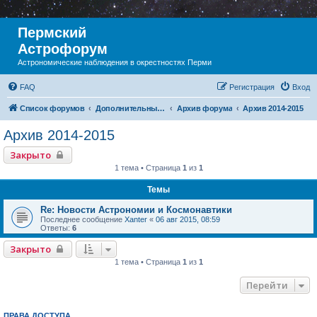
Пермский
Астрофорум
Астрономические наблюдения в окрестностях Перми
FAQ
Регистрация
Вход
Список форумов
Дополнительный раздел
Архив форума
Архив 2014-2015
Архив 2014-2015
Закрыто
1 тема • Страница
1
из
1
Темы
Re: Новости Астрономии и Космонавтики
Последнее сообщение
Xanter
«
06 авг 2015, 08:59
Ответы:
6
Закрыто
1 тема • Страница
1
из
1
Перейти
ПРАВА ДОСТУПА