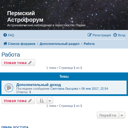
Пермский
Астрофорум
Астрономические наблюдения в окрестностях Перми
FAQ
Регистрация
Вход
Список форумов
Дополнительный раздел
Работа
Работа
Новая тема
1 тема • Страница
1
из
1
Темы
Дополнительный доход
Последнее сообщение
Светлана Лысцова
«
06 янв 2017, 22:54
Ответы:
3
Новая тема
1 тема • Страница
1
из
1
Перейти
ПРАВА ДОСТУПА