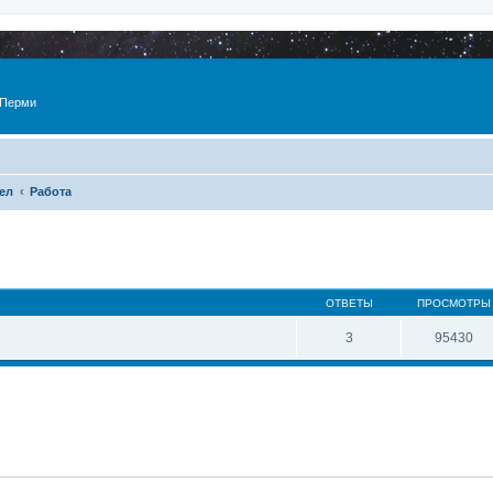
 Перми
ел
Работа
ОТВЕТЫ
ПРОСМОТРЫ
3
95430