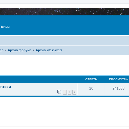
 Перми
ел
Архив форума
Архив 2012-2013
ОТВЕТЫ
ПРОСМОТРЫ
автики
26
241583
1
2
3