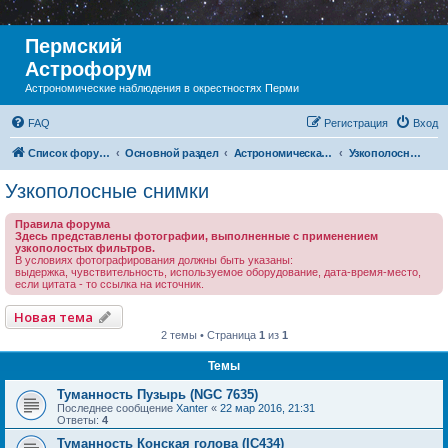
Пермский
Астрофорум
Астрономические наблюдения в окрестностях Перми
FAQ
Регистрация
Вход
Список форумов
Основной раздел
Астрономическая фотография
Узкополосные снимки
Узкополосные снимки
Правила форума
Здесь представлены фотографии, выполненные с применением
узкополостых фильтров.
В условиях фотографирования должны быть указаны:
выдержка, чувствительность, используемое оборудование, дата-время-место,
если цитата - то ссылка на источник.
Новая тема
2 темы • Страница
1
из
1
Темы
Туманность Пузырь (NGC 7635)
Последнее сообщение
Xanter
«
22 мар 2016, 21:31
Ответы:
4
Туманность Конская голова (IC434)