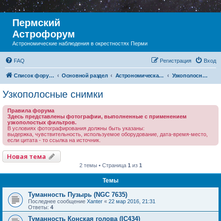
Пермский
Астрофорум
Астрономические наблюдения в окрестностях Перми
FAQ
Регистрация
Вход
Список форумов
Основной раздел
Астрономическая фотография
Узкополосные снимки
Узкополосные снимки
Правила форума
Здесь представлены фотографии, выполненные с применением
узкополостых фильтров.
В условиях фотографирования должны быть указаны:
выдержка, чувствительность, используемое оборудование, дата-время-место,
если цитата - то ссылка на источник.
Новая тема
2 темы • Страница
1
из
1
Темы
Туманность Пузырь (NGC 7635)
Последнее сообщение
Xanter
«
22 мар 2016, 21:31
Ответы:
4
Туманность Конская голова (IC434)