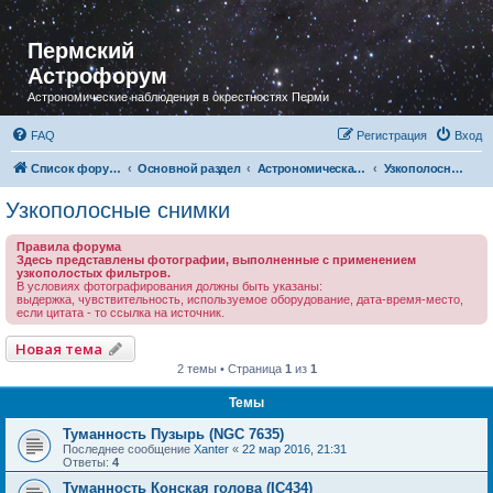
Пермский
Астрофорум
Астрономические наблюдения в окрестностях Перми
FAQ
Регистрация
Вход
Список форумов
Основной раздел
Астрономическая фотография
Узкополосные снимки
Узкополосные снимки
Правила форума
Здесь представлены фотографии, выполненные с применением
узкополостых фильтров.
В условиях фотографирования должны быть указаны:
выдержка, чувствительность, используемое оборудование, дата-время-место,
если цитата - то ссылка на источник.
Новая тема
2 темы • Страница
1
из
1
Темы
Туманность Пузырь (NGC 7635)
Последнее сообщение
Xanter
«
22 мар 2016, 21:31
Ответы:
4
Туманность Конская голова (IC434)