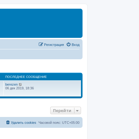
Регистрация
Вход
ПОСЛЕДНЕЕ СООБЩЕНИЕ
П
berezen
е
06 дек 2019, 18:36
р
е
й
т
и
Перейти
к
п
о
с
Удалить cookies
Часовой пояс:
UTC+05:00
л
е
д
н