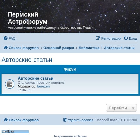
Пермский
Астрофорум
Астрономические наблюдения в окрестностях Перми
FAQ
Регистрация
Вход
Список форумов
Основной раздел
Библиотека
Авторские статьи
Авторские статьи
Форум
Авторские статьи
О сложном просто и понятно
Модератор:
berezen
Темы:
3
Перейти
Список форумов
Удалить cookies
Часовой пояс:
UTC+05:00
Астрономия в Перми