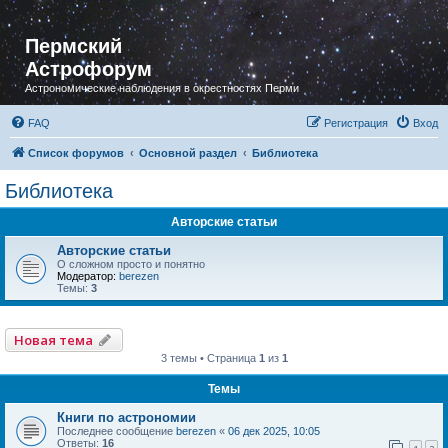
Пермский
Астрофорум
Астрономические наблюдения в окрестностях Перми
FAQ
Регистрация
Вход
Список форумов
Основной раздел
Библиотека
Библиотека
Авторские статьи
Авторские статьи
О сложном просто и понятно
Модератор:
berezen
Темы:
3
Новая тема
3 темы • Страница
1
из
1
Темы
Книги по астрономии
Последнее сообщение
berezen
«
06 дек 2025, 10:05
Ответы:
16