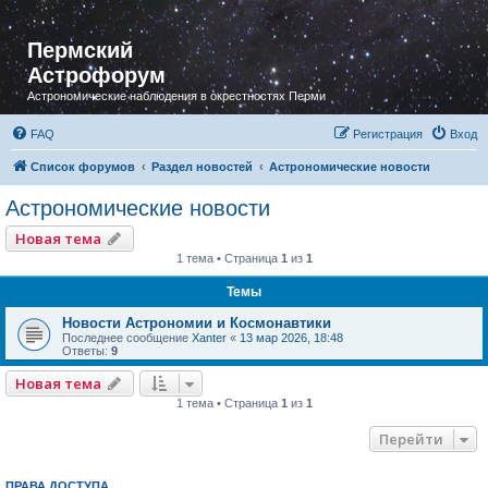
Пермский
Астрофорум
Астрономические наблюдения в окрестностях Перми
FAQ
Регистрация
Вход
Список форумов
Раздел новостей
Астрономические новости
Астрономические новости
Новая тема
1 тема • Страница
1
из
1
Темы
Новости Астрономии и Космонавтики
Последнее сообщение
Xanter
«
13 мар 2026, 18:48
Ответы:
9
Новая тема
1 тема • Страница
1
из
1
Перейти
ПРАВА ДОСТУПА