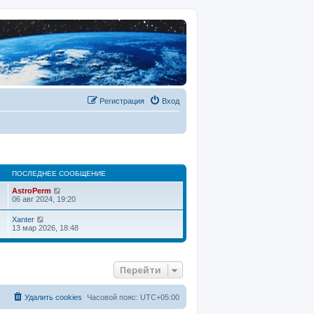
Регистрация
Вход
ПОСЛЕДНЕЕ СООБЩЕНИЕ
П
AstroPerm
е
06 авг 2024, 19:20
р
е
П
Xanter
й
е
13 мар 2026, 18:48
т
р
и
е
к
й
п
т
о
Перейти
и
с
к
л
п
е
о
Удалить cookies
Часовой пояс:
UTC+05:00
д
с
н
л