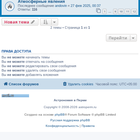
Атмосферные явления
Последнее сообщение
andovin
«
27 фев 2025, 00:37
Ответы:
116
1
9
10
11
12
…
Новая тема
2 темы • Страница
1
из
1
Перейти
ПРАВА ДОСТУПА
Вы
не можете
начинать темы
Вы
не можете
отвечать на сообщения
Вы
не можете
редактировать свои сообщения
Вы
не можете
удалять свои сообщения
Вы
не можете
добавлять вложения
Список форумов
Удалить cookies
Часовой пояс:
UTC+05:00
Астрономия в Перми
Copyright © 2008-2026 astroperm.ru
Создано на основе
phpBB
® Forum Software © phpBB Limited
Русская поддержка phpBB
Конфиденциальность
|
Правила