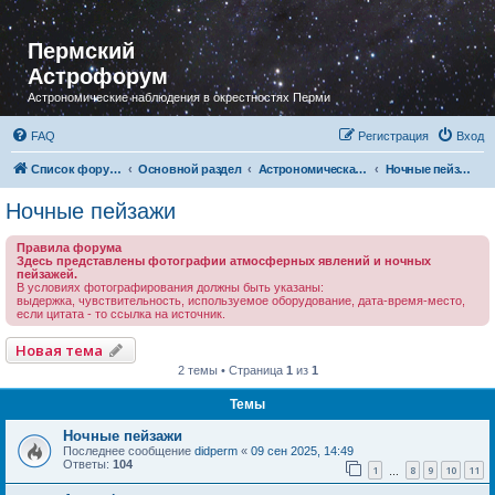
Пермский
Астрофорум
Астрономические наблюдения в окрестностях Перми
FAQ
Регистрация
Вход
Список форумов
Основной раздел
Астрономическая фотография
Ночные пейзажи
Ночные пейзажи
Правила форума
Здесь представлены фотографии атмосферных явлений и ночных
пейзажей.
В условиях фотографирования должны быть указаны:
выдержка, чувствительность, используемое оборудование, дата-время-место,
если цитата - то ссылка на источник.
Новая тема
2 темы • Страница
1
из
1
Темы
Ночные пейзажи
Последнее сообщение
didperm
«
09 сен 2025, 14:49
Ответы:
104
1
8
9
10
11
…