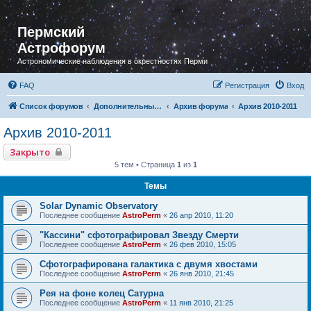
Пермский
Астрофорум
Астрономические наблюдения в окрестностях Перми
FAQ
Регистрация
Вход
Список форумов
Дополнительный раздел
Архив форума
Архив 2010-2011
Архив 2010-2011
Закрыто
5 тем • Страница
1
из
1
Темы
Solar Dynamic Observatory
Последнее сообщение
AstroPerm
«
26 апр 2010, 11:20
"Кассини" сфотографировал Звезду Смерти
Последнее сообщение
AstroPerm
«
26 фев 2010, 15:05
Сфотографирована галактика с двумя хвостами
Последнее сообщение
AstroPerm
«
26 янв 2010, 21:45
Рея на фоне колец Сатурна
Последнее сообщение
AstroPerm
«
11 янв 2010, 21:25