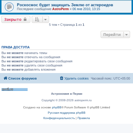
Роскосмос будет защищать Землю от астероидов
Последнее сообщение
AstroPerm
«
06 янв 2010, 13:15
Закрыто
5 тем • Страница
1
из
1
Перейти
ПРАВА ДОСТУПА
Вы
не можете
начинать темы
Вы
не можете
отвечать на сообщения
Вы
не можете
редактировать свои сообщения
Вы
не можете
удалять свои сообщения
Вы
не можете
добавлять вложения
Список форумов
Удалить cookies
Часовой пояс:
UTC+05:00
Астрономия в Перми
Copyright © 2008-2026 astroperm.ru
Создано на основе
phpBB
® Forum Software © phpBB Limited
Русская поддержка phpBB
Конфиденциальность
|
Правила