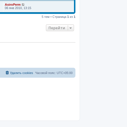
AstroPerm
06 янв 2010, 13:15
5 тем • Страница
1
из
1
Перейти
Удалить cookies
Часовой пояс:
UTC+05:00