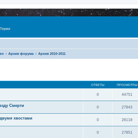
 Перми
ел
Архив форума
Архив 2010-2011
ОТВЕТЫ
ПРОСМОТРЫ
0
44751
езду Смерти
0
27843
 двумя хвостами
0
28118
0
27851