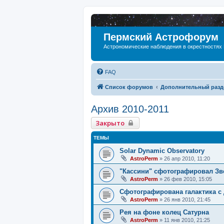
Пермский Астрофорум
Астрономические наблюдения в окрестностях
FAQ
Список форумов
Дополнительный разд
Архив 2010-2011
Закрыто
ТЕМЫ
Solar Dynamic Observatory
AstroPerm
»
26 апр 2010, 11:20
"Кассини" сфотографировал Зв
AstroPerm
»
26 фев 2010, 15:05
Сфотографирована галактика с
AstroPerm
»
26 янв 2010, 21:45
Рея на фоне колец Сатурна
AstroPerm
»
11 янв 2010, 21:25