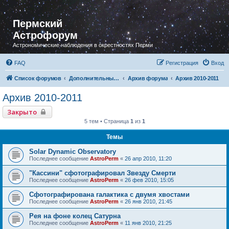
Пермский
Астрофорум
Астрономические наблюдения в окрестностях Перми
FAQ
Регистрация
Вход
Список форумов
Дополнительный раздел
Архив форума
Архив 2010-2011
Архив 2010-2011
Закрыто
5 тем • Страница
1
из
1
Темы
Solar Dynamic Observatory
Последнее сообщение
AstroPerm
«
26 апр 2010, 11:20
"Кассини" сфотографировал Звезду Смерти
Последнее сообщение
AstroPerm
«
26 фев 2010, 15:05
Сфотографирована галактика с двумя хвостами
Последнее сообщение
AstroPerm
«
26 янв 2010, 21:45
Рея на фоне колец Сатурна
Последнее сообщение
AstroPerm
«
11 янв 2010, 21:25