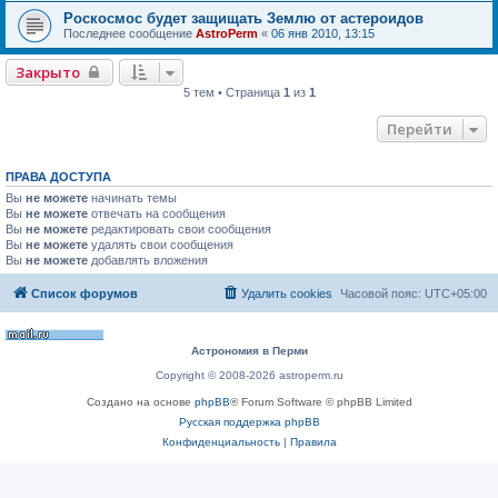
Роскосмос будет защищать Землю от астероидов
Последнее сообщение
AstroPerm
«
06 янв 2010, 13:15
Закрыто
5 тем • Страница
1
из
1
Перейти
ПРАВА ДОСТУПА
Вы
не можете
начинать темы
Вы
не можете
отвечать на сообщения
Вы
не можете
редактировать свои сообщения
Вы
не можете
удалять свои сообщения
Вы
не можете
добавлять вложения
Список форумов
Удалить cookies
Часовой пояс:
UTC+05:00
Астрономия в Перми
Copyright © 2008-2026 astroperm.ru
Создано на основе
phpBB
® Forum Software © phpBB Limited
Русская поддержка phpBB
Конфиденциальность
|
Правила