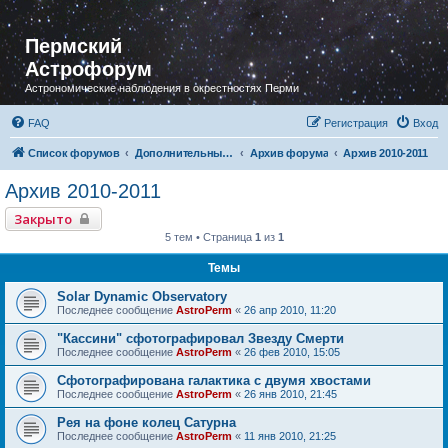
Пермский
Астрофорум
Астрономические наблюдения в окрестностях Перми
FAQ
Регистрация
Вход
Список форумов
Дополнительный раздел
Архив форума
Архив 2010-2011
Архив 2010-2011
Закрыто
5 тем • Страница
1
из
1
Темы
Solar Dynamic Observatory
Последнее сообщение
AstroPerm
«
26 апр 2010, 11:20
"Кассини" сфотографировал Звезду Смерти
Последнее сообщение
AstroPerm
«
26 фев 2010, 15:05
Сфотографирована галактика с двумя хвостами
Последнее сообщение
AstroPerm
«
26 янв 2010, 21:45
Рея на фоне колец Сатурна
Последнее сообщение
AstroPerm
«
11 янв 2010, 21:25