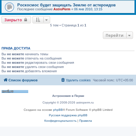
Роскосмос будет защищать Землю от астероидов
Последнее сообщение
AstroPerm
«
06 янв 2010, 13:15
Закрыто
5 тем • Страница
1
из
1
Перейти
ПРАВА ДОСТУПА
Вы
не можете
начинать темы
Вы
не можете
отвечать на сообщения
Вы
не можете
редактировать свои сообщения
Вы
не можете
удалять свои сообщения
Вы
не можете
добавлять вложения
Список форумов
Удалить cookies
Часовой пояс:
UTC+05:00
Астрономия в Перми
Copyright © 2008-2026 astroperm.ru
Создано на основе
phpBB
® Forum Software © phpBB Limited
Русская поддержка phpBB
Конфиденциальность
|
Правила