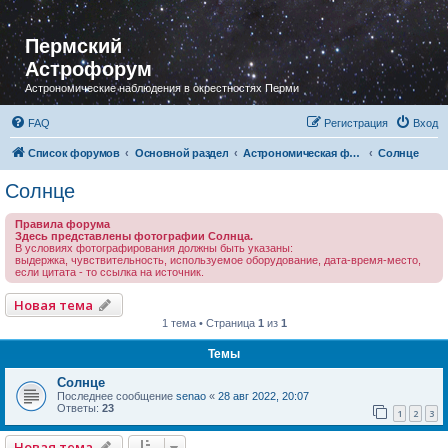
Пермский
Астрофорум
Астрономические наблюдения в окрестностях Перми
FAQ
Регистрация
Вход
Список форумов
Основной раздел
Астрономическая фотография
Солнце
Солнце
Правила форума
Здесь представлены фотографии Солнца.
В условиях фотографирования должны быть указаны:
выдержка, чувствительность, используемое оборудование, дата-время-место,
если цитата - то ссылка на источник.
Новая тема
1 тема • Страница
1
из
1
Темы
Солнце
Последнее сообщение
senao
«
28 авг 2022, 20:07
Ответы:
23
1
2
3
Новая тема