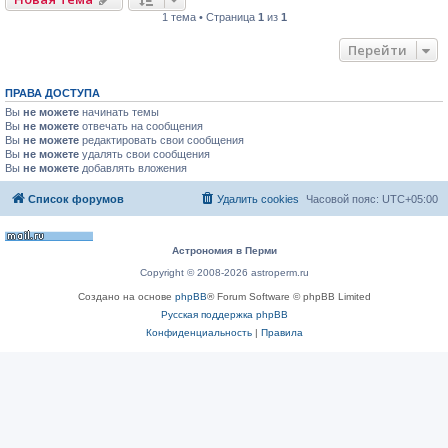
1 тема • Страница
1
из
1
Перейти
ПРАВА ДОСТУПА
Вы
не можете
начинать темы
Вы
не можете
отвечать на сообщения
Вы
не можете
редактировать свои сообщения
Вы
не можете
удалять свои сообщения
Вы
не можете
добавлять вложения
Список форумов
Удалить cookies
Часовой пояс:
UTC+05:00
Астрономия в Перми
Copyright © 2008-2026 astroperm.ru
Создано на основе
phpBB
® Forum Software © phpBB Limited
Русская поддержка phpBB
Конфиденциальность
|
Правила