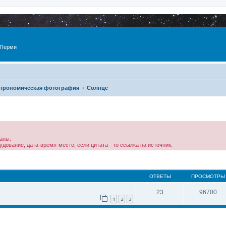
 Перми
трономическая фотография
Солнце
аны:
дование, дата-время-место, если цитата - то ссылка на источник.
ОТВЕТЫ
ПРОСМОТРЫ
23
96700
1
2
3