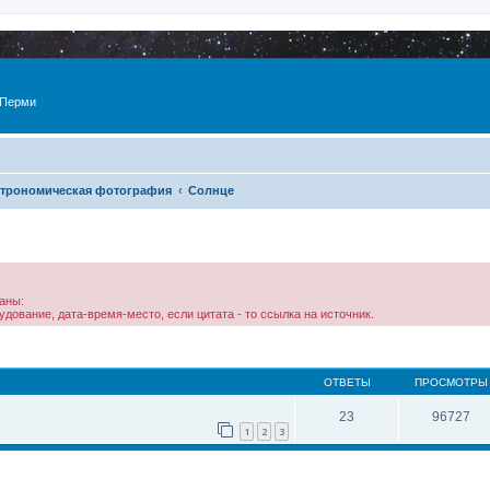
 Перми
трономическая фотография
Солнце
аны:
дование, дата-время-место, если цитата - то ссылка на источник.
ОТВЕТЫ
ПРОСМОТРЫ
23
96727
1
2
3