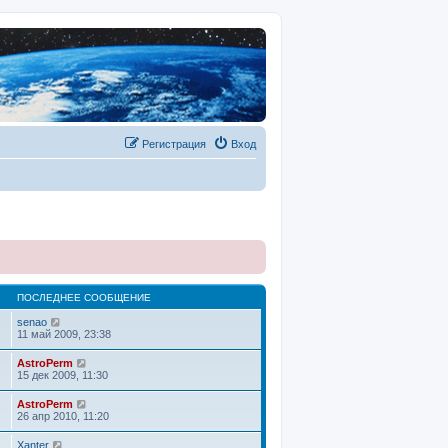
Регистрация
Вход
ПОСЛЕДНЕЕ СООБЩЕНИЕ
П
senao
е
11 май 2009, 23:38
р
е
П
AstroPerm
й
е
15 дек 2009, 11:30
т
р
и
е
П
AstroPerm
к
й
е
26 апр 2010, 11:20
п
т
р
о
и
е
с
П
Xanter
к