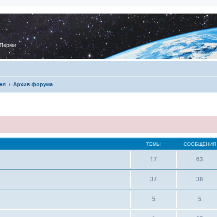
 Перми
ел
Архив форума
ТЕМЫ
СООБЩЕНИЯ
17
63
37
38
5
5