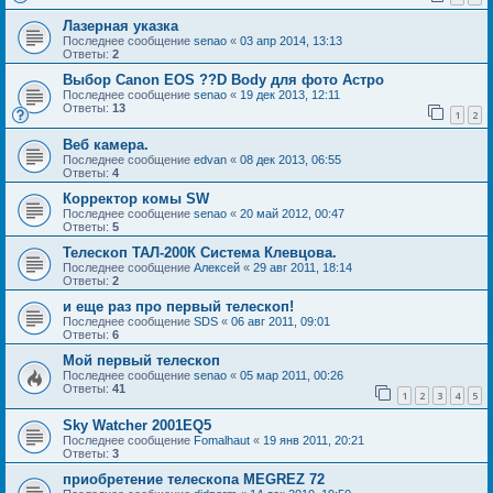
Лазерная указка
Последнее сообщение
senao
«
03 апр 2014, 13:13
Ответы:
2
Выбор Canon EOS ??D Body для фото Астро
Последнее сообщение
senao
«
19 дек 2013, 12:11
Ответы:
13
1
2
Веб камера.
Последнее сообщение
edvan
«
08 дек 2013, 06:55
Ответы:
4
Корректор комы SW
Последнее сообщение
senao
«
20 май 2012, 00:47
Ответы:
5
Телескоп ТАЛ-200К Система Клевцова.
Последнее сообщение
Алексей
«
29 авг 2011, 18:14
Ответы:
2
и еще раз про первый телескоп!
Последнее сообщение
SDS
«
06 авг 2011, 09:01
Ответы:
6
Мой первый телескоп
Последнее сообщение
senao
«
05 мар 2011, 00:26
Ответы:
41
1
2
3
4
5
Sky Watcher 2001EQ5
Последнее сообщение
Fomalhaut
«
19 янв 2011, 20:21
Ответы:
3
приобретение телескопа MEGREZ 72