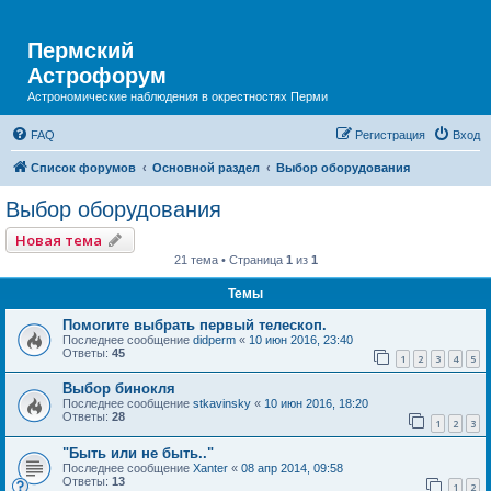
Пермский
Астрофорум
Астрономические наблюдения в окрестностях Перми
FAQ
Регистрация
Вход
Список форумов
Основной раздел
Выбор оборудования
Выбор оборудования
Новая тема
21 тема • Страница
1
из
1
Темы
Помогите выбрать первый телескоп.
Последнее сообщение
didperm
«
10 июн 2016, 23:40
Ответы:
45
1
2
3
4
5
Выбор бинокля
Последнее сообщение
stkavinsky
«
10 июн 2016, 18:20
Ответы:
28
1
2
3
"Быть или не быть.."
Последнее сообщение
Xanter
«
08 апр 2014, 09:58
Ответы:
13
1
2