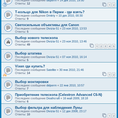
Последнее сообщение
didperm
«
14 дек 2010, 19:50
Ответы:
12
1
2
Т-кольцо для Nikon в Перми - где взять?
Последнее сообщение
Dmitriy
«
10 дек 2010, 00:30
Ответы:
9
Cветосильные объективы для Canon
Последнее сообщение
Divizia-51
«
23 ноя 2010, 13:53
Ответы:
5
Выбор нового телескопа
Последнее сообщение
Divizia-51
«
23 ноя 2010, 13:46
Ответы:
49
1
2
3
4
5
Выбор штатива
Последнее сообщение
Divizia-51
«
07 ноя 2010, 16:14
Ответы:
5
Vixen где купить?
Последнее сообщение
Satellite
«
30 янв 2010, 21:46
Ответы:
14
1
2
Выбор монтировки
Последнее сообщение
didperm
«
22 янв 2010, 10:57
Ответы:
7
Приобретение телескопа (Celestron Advanced C6-N)
Последнее сообщение
Deathcraft
«
16 май 2009, 18:18
Ответы:
6
Выбор фильтра для наблюдения Луны
Последнее сообщение
Divizia-51
«
12 дек 2008, 23:17
Ответы:
10
1
2