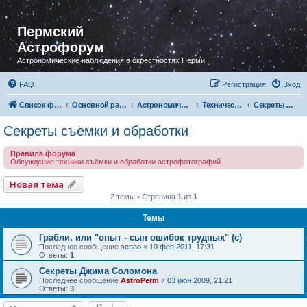
Пермский
Астрофорум
Астрономические наблюдения в окрестностях Перми
FAQ
Регистрация
Вход
Список форумов
Основной раздел
Астрономическая фотография
Технический раздел
Секреты съёмки и обработки
Секреты съёмки и обработки
Правила форума
Обсуждение техники съёмки и обработки астрофотографий
Новая тема
2 темы • Страница
1
из
1
Темы
Грабли, или "опыт - сын ошибок трудных" (с)
Последнее сообщение
senao
«
10 фев 2011, 17:31
Ответы:
1
Секреты Джима Соломона
Последнее сообщение
AstroPerm
«
03 июн 2009, 21:21
Ответы:
3