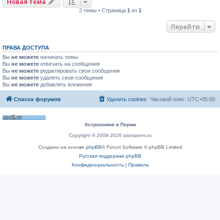
Новая тема
2 темы • Страница
1
из
1
Перейти
ПРАВА ДОСТУПА
Вы
не можете
начинать темы
Вы
не можете
отвечать на сообщения
Вы
не можете
редактировать свои сообщения
Вы
не можете
удалять свои сообщения
Вы
не можете
добавлять вложения
Список форумов
Удалить cookies
Часовой пояс:
UTC+05:00
Астрономия в Перми
Copyright © 2008-2026 astroperm.ru
Создано на основе
phpBB
® Forum Software © phpBB Limited
Русская поддержка phpBB
Конфиденциальность
|
Правила