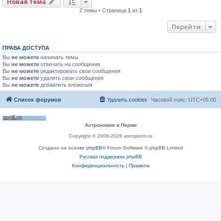
Новая тема
2 темы • Страница
1
из
1
Перейти
ПРАВА ДОСТУПА
Вы
не можете
начинать темы
Вы
не можете
отвечать на сообщения
Вы
не можете
редактировать свои сообщения
Вы
не можете
удалять свои сообщения
Вы
не можете
добавлять вложения
Список форумов
Удалить cookies
Часовой пояс:
UTC+05:00
Астрономия в Перми
Copyright © 2008-2026 astroperm.ru
Создано на основе
phpBB
® Forum Software © phpBB Limited
Русская поддержка phpBB
Конфиденциальность
|
Правила