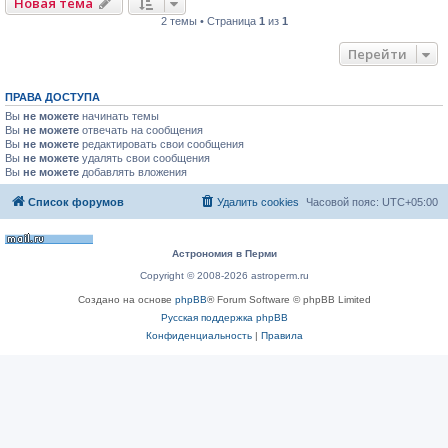
Новая тема
2 темы • Страница
1
из
1
Перейти
ПРАВА ДОСТУПА
Вы
не можете
начинать темы
Вы
не можете
отвечать на сообщения
Вы
не можете
редактировать свои сообщения
Вы
не можете
удалять свои сообщения
Вы
не можете
добавлять вложения
Список форумов
Удалить cookies
Часовой пояс:
UTC+05:00
Астрономия в Перми
Copyright © 2008-2026 astroperm.ru
Создано на основе
phpBB
® Forum Software © phpBB Limited
Русская поддержка phpBB
Конфиденциальность
|
Правила