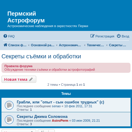
Пермский
Астрофорум
Астрономические наблюдения в окрестностях Перми
FAQ
Регистрация
Вход
Список форумов
Основной раздел
Астрономическая фотография
Технический раздел
Секреты съёмки и обработки
Секреты съёмки и обработки
Правила форума
Обсуждение техники съёмки и обработки астрофотографий
Новая тема
2 темы • Страница
1
из
1
Темы
Грабли, или "опыт - сын ошибок трудных" (с)
Последнее сообщение
senao
«
10 фев 2011, 17:31
Ответы:
1
Секреты Джима Соломона
Последнее сообщение
AstroPerm
«
03 июн 2009, 21:21
Ответы:
3