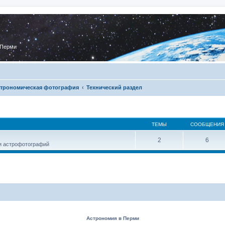
 Перми
трономическая фотография
Технический раздел
ТЕМЫ
СООБЩЕНИЯ
2
6
и астрофотографий
Астрономия в Перми