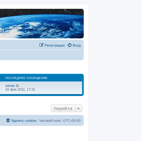
Регистрация
Вход
ПОСЛЕДНЕЕ СООБЩЕНИЕ
П
senao
е
10 фев 2011, 17:31
р
е
й
т
Перейти
и
к
п
о
Удалить cookies
Часовой пояс:
UTC+05:00
с
л
е
д
н