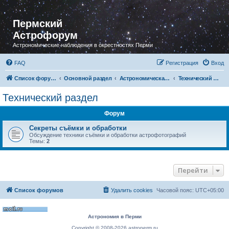
Пермский
Астрофорум
Астрономические наблюдения в окрестностях Перми
FAQ
Регистрация
Вход
Список форумов
Основной раздел
Астрономическая фотография
Технический раздел
Технический раздел
Форум
Секреты съёмки и обработки
Обсуждение техники съёмки и обработки астрофотографий
Темы:
2
Перейти
Список форумов
Удалить cookies
Часовой пояс:
UTC+05:00
Астрономия в Перми
Copyright © 2008-2026 astroperm.ru