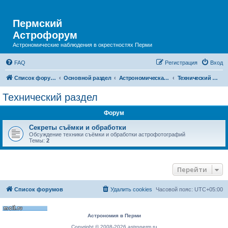
Пермский
Астрофорум
Астрономические наблюдения в окрестностях Перми
FAQ
Регистрация
Вход
Список форумов
Основной раздел
Астрономическая фотография
Технический раздел
Технический раздел
Форум
Секреты съёмки и обработки
Обсуждение техники съёмки и обработки астрофотографий
Темы:
2
Перейти
Список форумов
Удалить cookies
Часовой пояс:
UTC+05:00
Астрономия в Перми
Copyright © 2008-2026 astroperm.ru