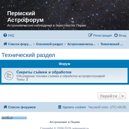
Пермский
Астрофорум
Астрономические наблюдения в окрестностях Перми
FAQ
Регистрация
Вход
Список форумов
Основной раздел
Астрономическая фотография
Технический раздел
Технический раздел
Форум
Секреты съёмки и обработки
Обсуждение техники съёмки и обработки астрофотографий
Темы:
2
Перейти
Список форумов
Удалить cookies
Часовой пояс:
UTC+05:00
Астрономия в Перми
Copyright © 2008-2026 astroperm.ru