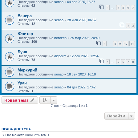
Последнее сообщение
senao
«
04 авг 2026, 13:37
Ответы:
62
1
4
5
6
7
…
Венера
Последнее сообщение
senao
«
28 июн 2026, 06:52
Ответы:
12
1
2
Юпитер
Последнее сообщение
berezen
«
25 мар 2026, 20:40
Ответы:
100
1
8
9
10
11
…
Луна
Последнее сообщение
didperm
«
12 сен 2025, 12:54
Ответы:
78
1
5
6
7
8
…
Меркурий
Последнее сообщение
senao
«
18 сен 2023, 16:18
Уран
Последнее сообщение
senao
«
04 дек 2022, 17:42
Ответы:
1
Новая тема
7 тем • Страница
1
из
1
Перейти
ПРАВА ДОСТУПА
Вы
не можете
начинать темы