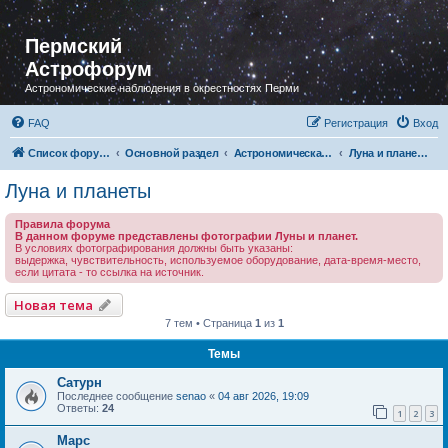
Пермский
Астрофорум
Астрономические наблюдения в окрестностях Перми
FAQ
Регистрация
Вход
Список форумов
Основной раздел
Астрономическая фотография
Луна и планеты
Луна и планеты
Правила форума
В данном форуме представлены фотографии Луны и планет.
В условиях фотографирования должны быть указаны:
выдержка, чувствительность, используемое оборудование, дата-время-место,
если цитата - то ссылка на источник.
Новая тема
7 тем • Страница
1
из
1
Темы
Сатурн
Последнее сообщение
senao
«
04 авг 2026, 19:09
Ответы:
24
1
2
3
Марс