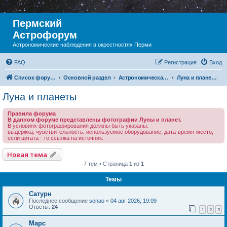
Пермский
Астрофорум
Астрономические наблюдения в окрестностях Перми
FAQ
Регистрация
Вход
Список форумов
Основной раздел
Астрономическая фотография
Луна и планеты
Луна и планеты
Правила форума
В данном форуме представлены фотографии Луны и планет.
В условиях фотографирования должны быть указаны:
выдержка, чувствительность, используемое оборудование, дата-время-место,
если цитата - то ссылка на источник.
Новая тема
7 тем • Страница
1
из
1
Темы
Сатурн
Последнее сообщение
senao
«
04 авг 2026, 19:09
Ответы:
24
1
2
3
Марс