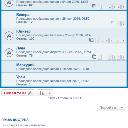
Последнее сообщение
senao
«
04 авг 2026, 13:37
Ответы:
62
1
4
5
6
7
…
Венера
Последнее сообщение
senao
«
28 июн 2026, 06:52
Ответы:
12
1
2
Юпитер
Последнее сообщение
berezen
«
25 мар 2026, 20:40
Ответы:
100
1
8
9
10
11
…
Луна
Последнее сообщение
didperm
«
12 сен 2025, 12:54
Ответы:
78
1
5
6
7
8
…
Меркурий
Последнее сообщение
senao
«
18 сен 2023, 16:18
Уран
Последнее сообщение
senao
«
04 дек 2022, 17:42
Ответы:
1
Новая тема
7 тем • Страница
1
из
1
Перейти
ПРАВА ДОСТУПА
Вы
не можете
начинать темы