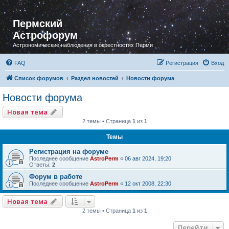
Пермский
Астрофорум
Астрономические наблюдения в окрестностях Перми
FAQ
Регистрация
Вход
Список форумов
Раздел новостей
Новости форума
Новости форума
Новая тема
2 темы • Страница
1
из
1
Темы
Регистрация на форуме
Последнее сообщение
AstroPerm
«
06 авг 2024, 19:20
Ответы:
2
Форум в работе
Последнее сообщение
AstroPerm
«
12 окт 2008, 22:30
Новая тема
2 темы • Страница
1
из
1
Перейти