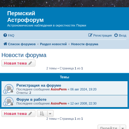
Пермский
Астрофорум
Астрономические наблюдения в окрестностях Перми
FAQ
Регистрация
Вход
Список форумов
Раздел новостей
Новости форума
Новости форума
Новая тема
2 темы • Страница
1
из
1
Темы
Регистрация на форуме
Последнее сообщение
AstroPerm
«
06 авг 2024, 19:20
Ответы:
2
Форум в работе
Последнее сообщение
AstroPerm
«
12 окт 2008, 22:30
Новая тема
2 темы • Страница
1
из
1
Перейти