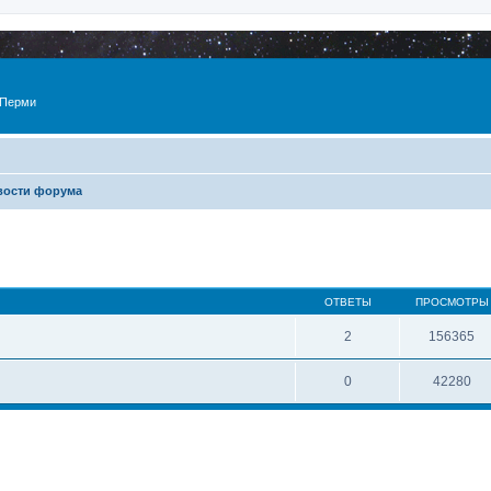
 Перми
вости форума
ОТВЕТЫ
ПРОСМОТРЫ
2
156365
0
42280