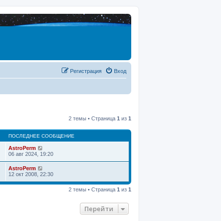
Регистрация
Вход
2 темы • Страница
1
из
1
ПОСЛЕДНЕЕ СООБЩЕНИЕ
AstroPerm
06 авг 2024, 19:20
AstroPerm
12 окт 2008, 22:30
2 темы • Страница
1
из
1
Перейти