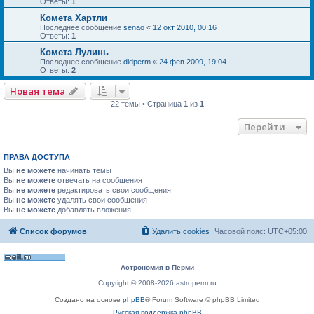
Ответы:
1
Комета Хартли
Последнее сообщение
senao
«
12 окт 2010, 00:16
Ответы:
1
Комета Лулинь
Последнее сообщение
didperm
«
24 фев 2009, 19:04
Ответы:
2
Новая тема
22 темы • Страница
1
из
1
Перейти
ПРАВА ДОСТУПА
Вы
не можете
начинать темы
Вы
не можете
отвечать на сообщения
Вы
не можете
редактировать свои сообщения
Вы
не можете
удалять свои сообщения
Вы
не можете
добавлять вложения
Список форумов
Удалить cookies
Часовой пояс:
UTC+05:00
Астрономия в Перми
Copyright © 2008-2026 astroperm.ru
Создано на основе
phpBB
® Forum Software © phpBB Limited
Русская поддержка phpBB