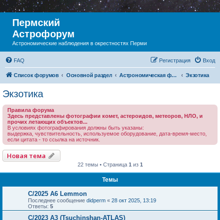
Пермский
Астрофорум
Астрономические наблюдения в окрестностях Перми
FAQ
Регистрация
Вход
Список форумов
Основной раздел
Астрономическая фотография
Экзотика
Экзотика
Правила форума
Здесь представлены фотографии комет, астероидов, метеоров, НЛО, и
прочих летающих объектов...
В условиях фотографирования должны быть указаны:
выдержка, чувствительность, используемое оборудование, дата-время-место,
если цитата - то ссылка на источник.
Новая тема
22 темы • Страница
1
из
1
Темы
С/2025 A6 Lemmon
Последнее сообщение
didperm
«
28 окт 2025, 13:19
Ответы:
5
C/2023 A3 (Tsuchinshan-ATLAS)