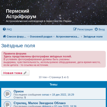
Пермский
Астрофорум
Астрономические наблюдения в окрестностях Перми
FAQ
Регистрация
Вход
Список форумов
Основной раздел
Астрономическая фотография
Звёздные поля
Звёздные поля
Правила форума
Здесь представлены фотографии звёздных полей.
В условиях фотографирования должны быть указаны:
выдержка, чувствительность, используемое оборудование, дата-время-место,
если цитата - то ссылка на источник.
Новая тема
10 тем • Страница
1
из
1
Темы
Орион
Последнее сообщение
senao
«
18 дек 2022, 16:29
Ответы:
5
Стрелец, Малое Звездное Облако
Последнее сообщение
didperm
«
02 сен 2020, 18:36