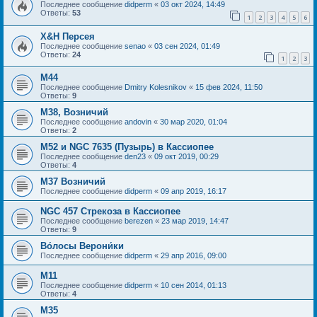
Последнее сообщение
didperm
«
03 окт 2024, 14:49
Ответы:
53
1
2
3
4
5
6
X&H Персея
Последнее сообщение
senao
«
03 сен 2024, 01:49
Ответы:
24
1
2
3
M44
Последнее сообщение
Dmitry Kolesnikov
«
15 фев 2024, 11:50
Ответы:
9
M38, Возничий
Последнее сообщение
andovin
«
30 мар 2020, 01:04
Ответы:
2
M52 и NGC 7635 (Пузырь) в Кассиопее
Последнее сообщение
den23
«
09 окт 2019, 00:29
Ответы:
4
M37 Возничий
Последнее сообщение
didperm
«
09 апр 2019, 16:17
NGC 457 Стрекоза в Кассиопее
Последнее сообщение
berezen
«
23 мар 2019, 14:47
Ответы:
9
Во́лосы Верони́ки
Последнее сообщение
didperm
«
29 апр 2016, 09:00
M11
Последнее сообщение
didperm
«
10 сен 2014, 01:13
Ответы:
4
M35