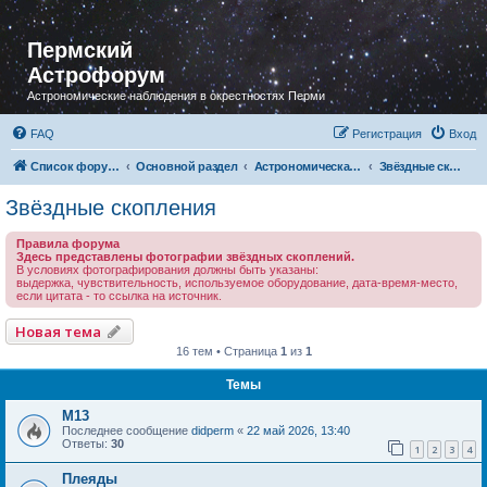
Пермский
Астрофорум
Астрономические наблюдения в окрестностях Перми
FAQ
Регистрация
Вход
Список форумов
Основной раздел
Астрономическая фотография
Звёздные скопления
Звёздные скопления
Правила форума
Здесь представлены фотографии звёздных скоплений.
В условиях фотографирования должны быть указаны:
выдержка, чувствительность, используемое оборудование, дата-время-место,
если цитата - то ссылка на источник.
Новая тема
16 тем • Страница
1
из
1
Темы
M13
Последнее сообщение
didperm
«
22 май 2026, 13:40
Ответы:
30
1
2
3
4
Плеяды