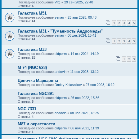
Последнее сообщение
VIQ
«
29 сен 2025, 22:48
Ответы:
4
Галактика М51
Последнее сообщение
senao
«
25 апр 2025, 00:48
Ответы:
41
1
2
3
4
5
Галактика М31 - "Туманность Андромеды"
Последнее сообщение
senao
«
08 дек 2024, 15:41
Ответы:
41
1
2
3
4
5
Галактика M33
Последнее сообщение
didperm
«
14 окт 2024, 14:19
Ответы:
28
1
2
3
M 74 (NGC 628)
Последнее сообщение
andovin
«
11 сен 2023, 13:12
Цепочка Маркаряна
Последнее сообщение
Dmitry Kolesnikov
«
27 янв 2023, 16:12
Галактика NGC891
Последнее сообщение
didperm
«
26 ноя 2022, 15:36
Ответы:
5
NGC 7331
Последнее сообщение
andovin
«
08 ноя 2021, 18:25
Ответы:
4
M87 и окрестности
Последнее сообщение
didperm
«
06 ноя 2021, 11:39
Ответы:
1