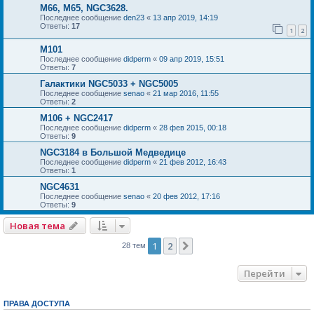
М66, М65, NGC3628.
Последнее сообщение
den23
«
13 апр 2019, 14:19
Ответы:
17
1
2
M101
Последнее сообщение
didperm
«
09 апр 2019, 15:51
Ответы:
7
Галактики NGC5033 + NGC5005
Последнее сообщение
senao
«
21 мар 2016, 11:55
Ответы:
2
M106 + NGC2417
Последнее сообщение
didperm
«
28 фев 2015, 00:18
Ответы:
9
NGC3184 в Большой Медведице
Последнее сообщение
didperm
«
21 фев 2012, 16:43
Ответы:
1
NGC4631
Последнее сообщение
senao
«
20 фев 2012, 17:16
Ответы:
9
Новая тема
1
2
След.
28 тем
Перейти
ПРАВА ДОСТУПА