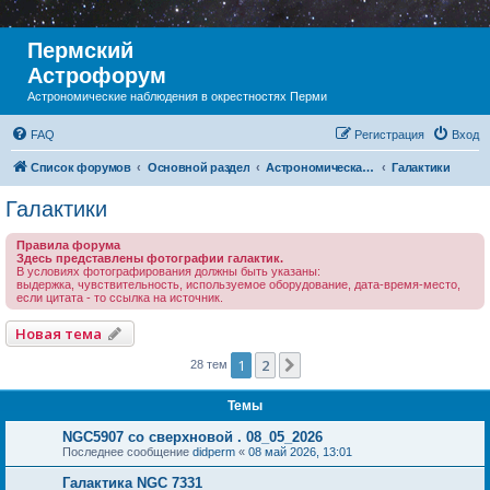
Пермский
Астрофорум
Астрономические наблюдения в окрестностях Перми
FAQ
Регистрация
Вход
Список форумов
Основной раздел
Астрономическая фотография
Галактики
Галактики
Правила форума
Здесь представлены фотографии галактик.
В условиях фотографирования должны быть указаны:
выдержка, чувствительность, используемое оборудование, дата-время-место,
если цитата - то ссылка на источник.
Новая тема
1
2
След.
28 тем
Темы
NGC5907 со сверхновой . 08_05_2026
Последнее сообщение
didperm
«
08 май 2026, 13:01
Галактика NGC 7331