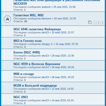
Галактика NGC 6946 фейерверк и рассеянное скопление
NGC6939
Последнее сообщение
andovin
«
25 апр 2021, 21:56
Ответы:
1
Галактики М81, М82
Последнее сообщение
berezen
«
20 ноя 2020, 10:26
Ответы:
29
1
2
3
NGC 6946 галактика Фейерверк
Последнее сообщение
den23
«
10 май 2020, 21:57
Ответы:
2
M63 в Гончих псах
Последнее сообщение
Sergey V.
«
31 мар 2020, 07:25
Ответы:
3
Кокон (NGC 4490)
Последнее сообщение
den23
«
29 мар 2020, 13:36
Ответы:
1
NGC 4559 в Волосах Вероники
Последнее сообщение
den23
«
28 мар 2020, 20:29
M86 и соседи
Последнее сообщение
den23
«
28 мар 2020, 20:23
Ответы:
3
M108 в Большой медведице
Последнее сообщение
den23
«
12 янв 2020, 14:55
Ответы:
2
NGC 2903
Последнее сообщение
den23
«
14 апр 2019, 01:24
Ответы:
2