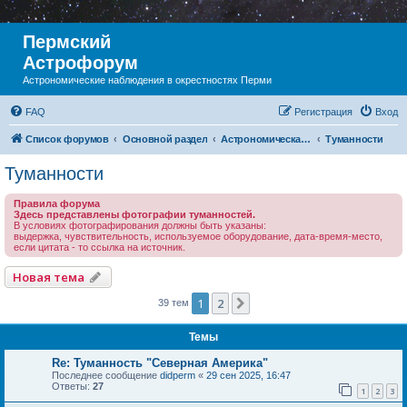
Пермский
Астрофорум
Астрономические наблюдения в окрестностях Перми
FAQ
Регистрация
Вход
Список форумов
Основной раздел
Астрономическая фотография
Туманности
Туманности
Правила форума
Здесь представлены фотографии туманностей.
В условиях фотографирования должны быть указаны:
выдержка, чувствительность, используемое оборудование, дата-время-место,
если цитата - то ссылка на источник.
Новая тема
1
2
След.
39 тем
Темы
Re: Туманность "Северная Америка"
Последнее сообщение
didperm
«
29 сен 2025, 16:47
Ответы:
27
1
2
3