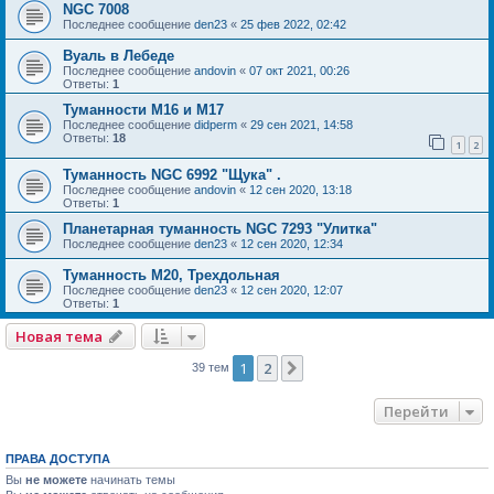
NGC 7008
Последнее сообщение
den23
«
25 фев 2022, 02:42
Вуаль в Лебеде
Последнее сообщение
andovin
«
07 окт 2021, 00:26
Ответы:
1
Туманности М16 и М17
Последнее сообщение
didperm
«
29 сен 2021, 14:58
Ответы:
18
1
2
Туманность NGC 6992 "Щука" .
Последнее сообщение
andovin
«
12 сен 2020, 13:18
Ответы:
1
Планетарная туманность NGC 7293 "Улитка"
Последнее сообщение
den23
«
12 сен 2020, 12:34
Туманность M20, Трехдольная
Последнее сообщение
den23
«
12 сен 2020, 12:07
Ответы:
1
Новая тема
1
2
След.
39 тем
Перейти
ПРАВА ДОСТУПА
Вы
не можете
начинать темы