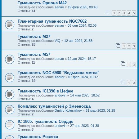
Туманность Ориона М42
Последнее сообщение
senao
«
19 фев 2025, 00:43
Ответы:
41
1
2
3
4
5
Планетарная туманность NGC7662
Последнее сообщение
senao
«
03 сен 2024, 02:05
Ответы:
2
Туманность М27
Последнее сообщение
VIQ
«
12 авг 2024, 21:56
Ответы:
28
1
2
3
Туманность М57
Последнее сообщение
senao
«
12 авг 2024, 15:17
Ответы:
11
1
2
Туманность NGC 6960 "Ведьмина метла"
Последнее сообщение
Xanter
«
01 фев 2024, 10:12
Ответы:
19
1
2
Туманность IC1396 в Цефее
Последнее сообщение
andovin
«
14 май 2023, 18:52
Ответы:
4
Комплекс туманностей ρ Змееносца
Последнее сообщение
Dmitry Kolesnikov
«
31 мар 2023, 01:25
Ответы:
2
IC 1805: туманность Сердце
Последнее сообщение
andovin
«
27 янв 2023, 01:38
Ответы:
3
Туманность Розетка